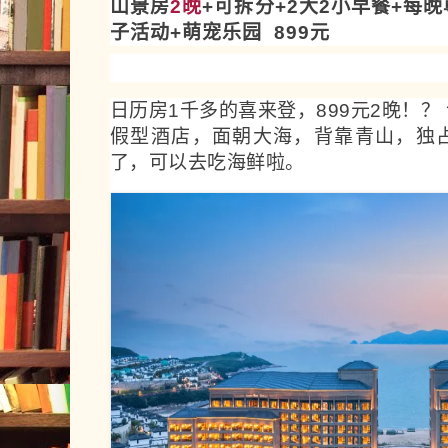
山景房
2晚
+可拆分+2大2小早餐+每
子活动+萌宠乐园 899元
日历房1千多的喜来登，899元2晚！
假型酒店，面朝大海，背靠青山，独
了，可以去吃海鲜啦。