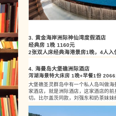
3. 黄金海岸洲际神仙湾度假酒店
经典房 1晚 1160元
2张双人床经典海港景房1晚，4人入住
4. 海曼岛大堡礁洲际酒店
泻湖海景特大床房 1晚+早餐1份 206
大堡礁圣灵群岛中有一个私人岛叫做海
家酒店，就是洲际酒
店，这家酒
店的前身
切。比尔盖茨同款，
刘强东和奶茶妹妹