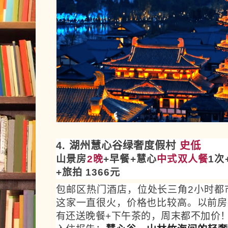
4. 湖州慧心谷绿奢度假村
史低
山景房
2晚
+早餐+慧心
中式双人餐
1次
+旅拍 1366元
包邮区热门酒店，位处长三角2小时都
这家一直很火，价格也比较高。以前房
有还送晚餐+下午茶的，周末都不加价