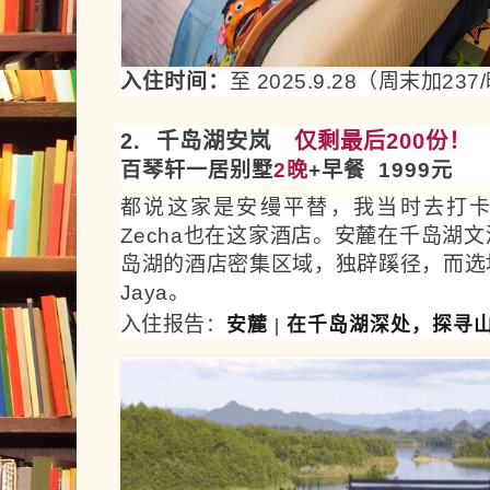
入住时间：
至 2025.9.28（周末加237
2. 千岛湖安岚
仅剩最后200份！
百琴轩一居别墅
2晚
+早餐 1999
元
都说这家是安缦平替，我当时去打卡的
Zecha也在这家酒店
。
安麓在千岛湖文
岛湖的酒店密集区域，独辟蹊径，而选
Jaya。
入住报告
：
安麓 | 在千岛湖深处，探寻