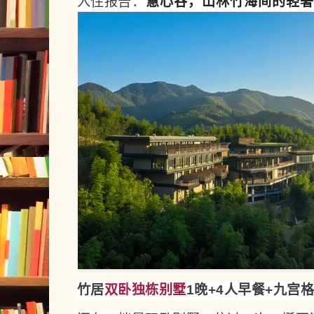
入住报告
：
慧心谷，山林竹海间的轻奢
竹居
双卧
独栋
别墅
1晚+
4人
早餐+
九宫格