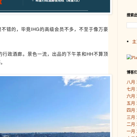
搜索
很不错的，毕竟IHG的高级会员不多，不至于像万豪
。
主
的行政酒廊。景色一流，出品的
下午茶和HH不算顶
好。
博客
八月 
七月 
六月 
五月 
四月 
三月 
二月 
一月 