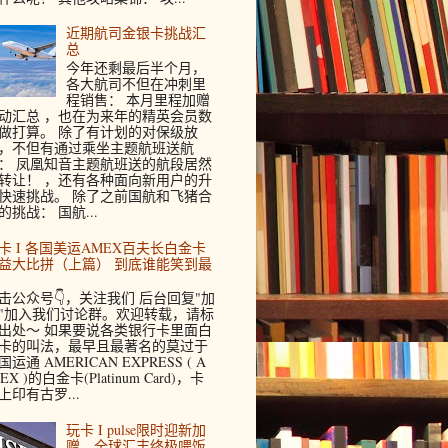
近期航司金银卡挑战汇
总
今年还剩最后半个月，
各大航司不但在冲刺里
程销售： 本月里程加赠
动汇总 ，也在为来年的精英会员数
做打算。 除了有计划的对保级放
，不但有通过乘坐主题航班送航
： 凤凰知音主题航班送的航段居然
转让！ ，还有各种面向新用户的升
快速挑战。 除了之前国航和飞猪合
的挑战： 国航...
卡 I 各国美运AMEX百夫长白金卡
益大比拼（上篇） 到底谁能笑到最
击公众号👇，关注我们 后台回复"加
"加入我们讨论群。欢迎转载，请标
出处～ 如果要说各类银行卡里面白
卡的叫法，最早且最著名的莫过于
国运通 AMERICAN EXPRESS ( A
EX )的白金卡(Platinum Card)，卡
上印有古罗...
玩卡 I pulse限时迎新加
赠，全球汇丰终极喂饭