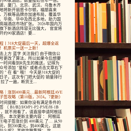
约90家酒店，数量接近往年一倍。
波、厦门、北京、武汉、乌鲁木齐
地将新开丽思卡尔顿，福朋喜来
、万枫等品牌亦加速布局，覆盖华
、华南、华中及西北多地，助力国
高端酒店市场扩张。 2026年国内万
旗下新酒店阵容无比强大， 官宣将
开约90家酒店！要...
程丨318大促最后一天，超爆全返
！机票买一送一上新！
击上方 蓝字 关注我们 由于微信公
号更改了算法，所以如果今后想要
一时间看到R先生的推送，记得为
众号添加 "星标" 或者点击文章右下
的 " 在 看" 哦！ 今天是318大促的
日子，这次专门把大促的 销量排行
 拉了一遍，断货王...
略｜涨到400美元…最新阿根廷AVE
子签攻略（第10版，2024。7更新）
时间提醒：如果你没有满足条件的
 （ B1/B2/J/O/P1-P2-P3/E/H-1B
 ，就不用看了，请直接申请阿根廷
签。 本次更新主要内容 ： 阿根廷
VE电子签涨价到 400美元 了… 从50
元，到200美元，到400美元，这是
什么呢？ 其他攻略集锦： 攻...