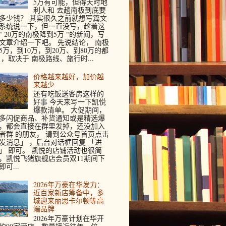
5万有可能，但得天时地
利人和 去趟南极到底要
多少钱？ 其实很久之前就想写篇文
系统说一下，但一直没写，趁着这
" 20万的南极降到5万 "的新闻，写
文章介绍一下吧。 先说结论， 南极
5万，到10万，到20万、到80万的都
 ，取决于 南极路线、旅行时...
价格越来越好，加价越
来越少
还有吃饭送客房这样的
好事 今天来写一下凯悦
爆款清单。 大促期间，
多闪促商品、补货通知或是精选爆
，都会直接在群里发掉，还没加入
者群 的朋友， 请到公众号首页点击
发消息」 ，后台对话框回复 「进
」 即可。 凯悦的店铺活动也很简
，凯悦飞猪旗舰店会员双11期间下
即可...
2026年万豪在华发力：
近百家新店筹备中，多
城迎来丽思卡尔顿等高
端品牌
2026年万豪计划在华开