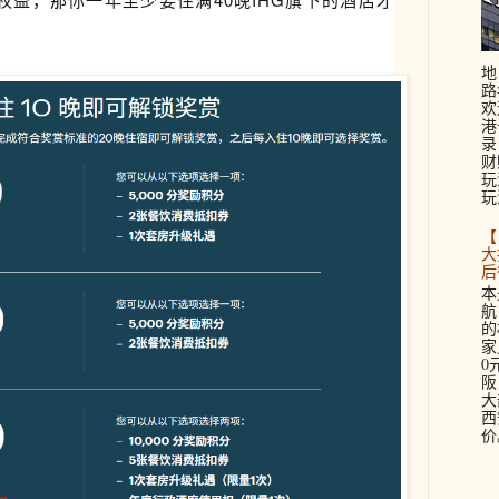
地
路
欢
港
录
财
玩
玩
【
大
后
本
航
的
家
0
阪
大
西
价。