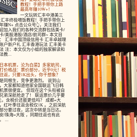
教程！手把手带你上路
最高年赚10W+！
一文玩转汇丰中港美三
 汇丰终极喂饭教程！手把手带你上
年赚N+ 点击公众号👆，关注我们
迎加入我们的各种交流群包括美卡/
卡/美股港股/酒店/航司群~ 本文目
： 汇丰中国顶级信用卡 汇丰卓越理
账户新户礼 汇丰香港玩法 汇丰美卡
法 注：本文仅为小蛙的独家解读和
法教...
日本机票，沦为白菜】多家航司，
打价格战：票价部分，近乎0元！税
往返，只要1K出头，你干想象？
是同根生，竞争更激烈。 说到山
，大家都知道他家全国联运飞日韩
机票很便宜。 但现在这个头衔被自
兄弟深航抢走了！ 联运票价几乎要
元，含税价还能更低吗？ 成都=大
，红叶季往返含税仅1K 。之前深航
部分要过夜，这次中转是当日达。
安/珠海=大阪 ，同期往返也有此
 ...