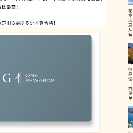
价比最高！
花
章
次
清楚IHG要刷多少才算合格！
篇
从
有
很
品
读
「
群
单
单