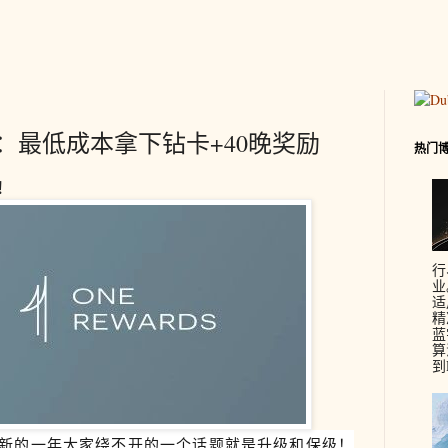
6版：最低成本拿下钻卡+40晚奖励
热门
！
行
业
适
精
蓝
算
到
，新的一年大家绕不开的一个话题就是升级和保级！