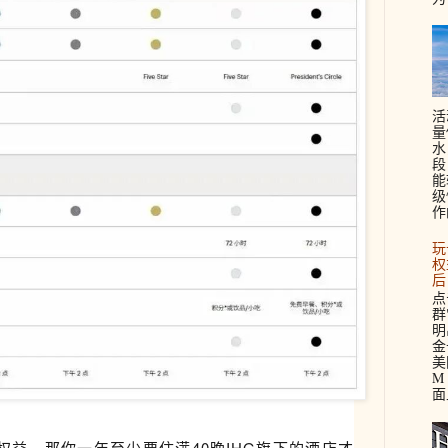
活
量
水
段
能
级
作
玩
权
后
点
群
明
金
美
M 
面
益，那你一年至少要住满40晚IHG旗下的酒店才