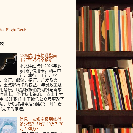
博文
2026信用卡精选指南：
中行至招行全解析
本文详细点评2026年多
家银行信用卡，涵盖中
行、建行、工行、农
、交行、邮储、招行、广发及兴
。重点解析卡片权益、年费政策及
用场景，助您根据消费习惯与需求
准选卡，优化持卡策略。 点击上方
字 关注我们 由于微信公众号更改了
法，所以如果今后想要第一时间看
R先生的推送，...
信息｜去趟南极到底得
多少钱？5万？10万？20
万？80万？