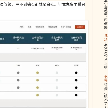
业
会员等级，冲不到钻石那就是白扯。毕竟免费早餐只
宁
等
登
东
内
豪
筹
携
场
点
众
第
公
角
正
榜
攻
电
省
美签
）
纸
A
美
为