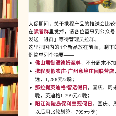
大促期间，关于携程产品的推送会比较
在
读者群
里发掉，请各位董事到公众号
发送「进群」等待管理员拉群。
这里把国内的4个新品放在前面，剩下
例简单列个摘要——
佛山君御温德姆至尊
，不分周末不加价
携程度假农庄·广州意境庄园联营店
远，1,288元/2晚；
那拉提英迪格/智选假日
，国庆、周末
晚，英迪格1,799元/2晚；
阳江海陵岛保利皇冠假日
，国庆、
以后用比较划算，799元/晚；