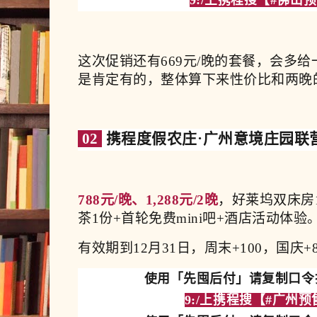
这次促销还有669元/晚的套餐，会多给
是肯定有的，整体算下来性价比和两晚
02
携程度假农庄·广州意境庄园联
788元/晚、1,288元/2晚
，好莱坞双床房1
茶1份+首轮免费mini吧+酒店活动体验
有效期到12月31日，周末+100，国庆+8
使用「先囤后付」请复制口令打
9:/上携程搜【
#广州预售