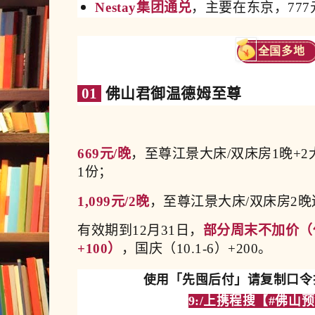
Nestay集团通兑
，主要在东京，777元
全国多地
01
佛山君御温德姆至尊
669元/晚
，至尊江景大床/双床房1晚+
1份；
1,099元/2晚
，至尊江景大床/双床房2晚
有效期到12月31日，
部分周末不加价（仅
+100）
，国庆（10.1-6）+200。
使用「先囤后付」请复制口令打
9:/上携程搜【
#佛山预