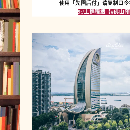
使用「先囤后付」请复制口令打
9:/上携程搜【
#佛山预