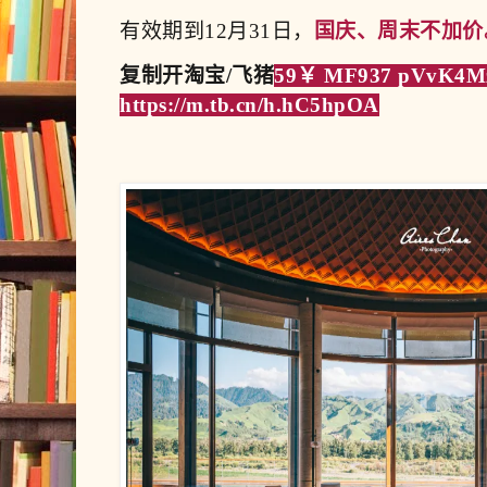
有效期到12月31日，
国庆、周末不加价
复制开淘宝/飞猪
59￥ MF937 pVvK4M
https://m.tb.cn/h.hC5hpOA