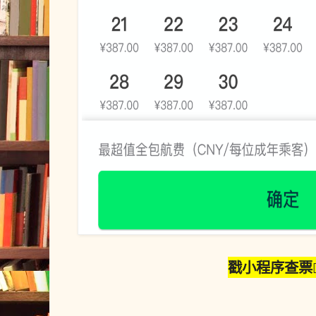
戳小程序查票👇