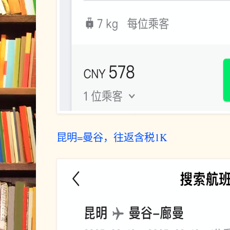
昆明=曼谷，往返含税1K