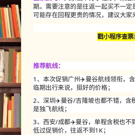
期。需要注意的是往返一起买不一定
可能存在回程更贵的情况，建议大家
戳小程序查票👇
推荐航线：
1、本次促销广州✈️曼谷航线领衔，含
临期出行来说，挺好的价格；
2、深圳✈️曼谷/吉隆坡也都不错，含
是独飞航线；
3、西安/成都✈️曼谷，单程含税也不
低过促销价，往返不到1K；