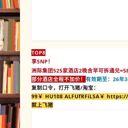
TOP8
享SNP！
洲际集团525家酒店2晚含早可拆通兑
=5
部分酒店全程不加价！
有效期至：26年3
复制口令，打开飞猪/淘宝：
99￥ HU108 ALFUfRFiLSA￥ https:/
就上飞猪