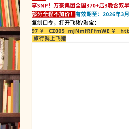
享SNP！万豪集团全国370+店3晚含双
部分全程不加价！
有效期至：2026年3月
复制口令，打开飞猪/淘宝：
97￥ CZ005 mJNmfRFfmWE￥ https
旅行就上飞猪