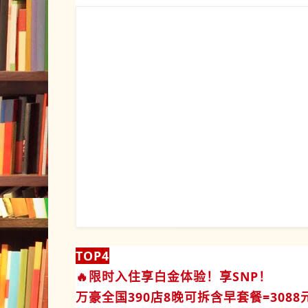
TOP4
🔥
限时入住享白金体验！享SNP！
万豪全国390店8晚可拆含早套餐
=308