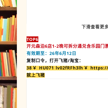
下滑查看更
TOP6
开元森泊6店1-2晚可拆分通兑含乐园门
有效期至：26年6月12日
复制口令，打开飞猪/淘宝：
38￥ HU071 lv02fRFh3lh￥ https:/
就上飞猪