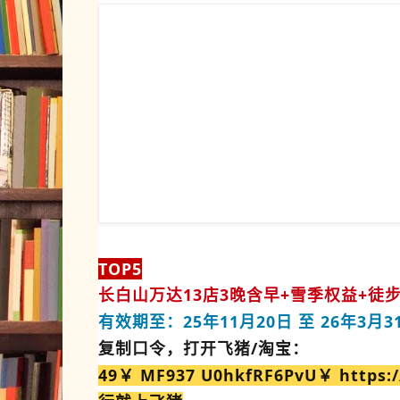
TOP5
长白山万达13店3晚含早+雪季权益+徒步/
有效期至：25年11月20日 至 26年3月3
复制口令，打开飞猪/淘宝：
49￥ MF937 U0hkfRF6PvU￥ https:/