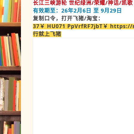
长江三峡游轮 世纪绿洲/荣耀/神话/凯歌
有效期至：26年2月6日 至 9月29日
复制口令，打开飞猪/淘宝：
37￥ HU071 PpVrfRF7jbT￥ https:/
行就上飞猪