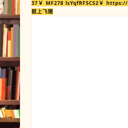
37￥ MF278 lsYqfRF5CS2￥ https:/
就上飞猪