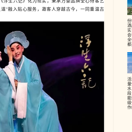
《浮生六记》化为现实，秉承万豪品牌全心待客艺
之道"融入贴心服务，邀客人穿越古今，一同重温古
份
酒
实
会
全
都
活
量
水
段
能
级
作