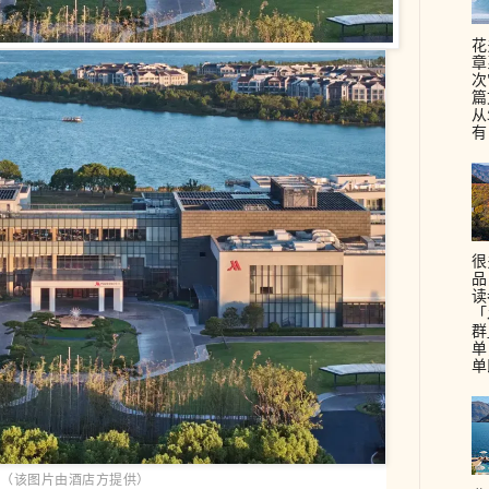
花
章
次
篇
从
有
很
品
读
「
群
单
单
（该图片由酒店方提供）