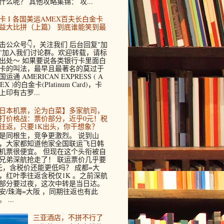
什么呢？ 其他攻略集锦： 攻...
卡 I 各国美运AMEX百夫长白金卡
益大比拼（上篇） 到底谁能笑到最
击公众号👇，关注我们 后台回复"加
"加入我们讨论群。欢迎转载，请标
出处～ 如果要说各类银行卡里面白
卡的叫法，最早且最著名的莫过于
国运通 AMERICAN EXPRESS ( A
EX )的白金卡(Platinum Card)，卡
上印有古罗...
日本机票，沦为白菜】多家航司，
打价格战：票价部分，近乎0元！税
往返，只要1K出头，你干想象？
是同根生，竞争更激烈。 说到山
，大家都知道他家全国联运飞日韩
机票很便宜。 但现在这个头衔被自
兄弟深航抢走了！ 联运票价几乎要
元，含税价还能更低吗？ 成都=大
，红叶季往返含税仅1K 。之前深航
部分要过夜，这次中转是当日达。
安/珠海=大阪 ，同期往返也有此
 ...
三亚酒店，不拼不行了