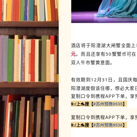
酒店将于阳澄湖大闸蟹全面上
元
。而且还
享有50蟹蟹币可在C
双人午市蟹黄意面。
有效期到12月31日，且国庆
阳澄湖度假该住哪，想必大家
复制口令到
携程A
PP下单，享
9:/上🐬搜【
#苏州预售9535
】
复制口令到
携程A
PP下单，享
9:/上🐬搜【
#苏州预售9536
】