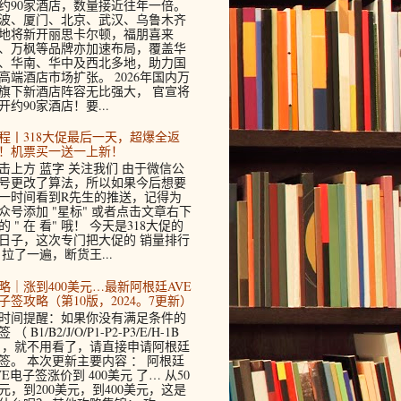
约90家酒店，数量接近往年一倍。
波、厦门、北京、武汉、乌鲁木齐
地将新开丽思卡尔顿，福朋喜来
、万枫等品牌亦加速布局，覆盖华
、华南、华中及西北多地，助力国
高端酒店市场扩张。 2026年国内万
旗下新酒店阵容无比强大， 官宣将
开约90家酒店！要...
程丨318大促最后一天，超爆全返
！机票买一送一上新！
击上方 蓝字 关注我们 由于微信公
号更改了算法，所以如果今后想要
一时间看到R先生的推送，记得为
众号添加 "星标" 或者点击文章右下
的 " 在 看" 哦！ 今天是318大促的
日子，这次专门把大促的 销量排行
 拉了一遍，断货王...
略｜涨到400美元…最新阿根廷AVE
子签攻略（第10版，2024。7更新）
时间提醒：如果你没有满足条件的
 （ B1/B2/J/O/P1-P2-P3/E/H-1B
 ，就不用看了，请直接申请阿根廷
签。 本次更新主要内容 ： 阿根廷
VE电子签涨价到 400美元 了… 从50
元，到200美元，到400美元，这是