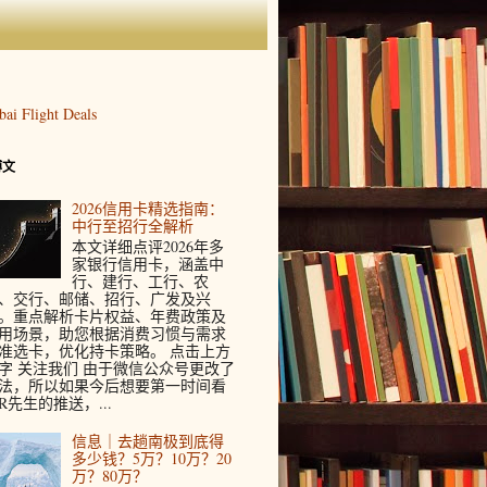
博文
2026信用卡精选指南：
中行至招行全解析
本文详细点评2026年多
家银行信用卡，涵盖中
行、建行、工行、农
、交行、邮储、招行、广发及兴
。重点解析卡片权益、年费政策及
用场景，助您根据消费习惯与需求
准选卡，优化持卡策略。 点击上方
字 关注我们 由于微信公众号更改了
法，所以如果今后想要第一时间看
R先生的推送，...
信息｜去趟南极到底得
多少钱？5万？10万？20
万？80万？