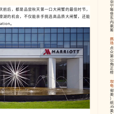
业
宁
庆前后，都是品尝秋天第一口大闸蟹的最佳时节，
等
登
澄湖的机会，不仅能亲手挑选高品质大闸蟹，还能
东
内
tion。
豪
筹
携
场
点
众
第
公
角
正
榜
攻
电
省
美签
）
纸
A
美