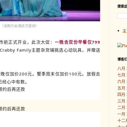
搜索
（该图片由酒店方提供）
主
市前正式开业，此次大促：
一晚含双份早餐仅799
rabby Family主题杂货铺挑选心动玩具，并赠送
博客
八月 
每晚仅加价200元。蟹季周末仅加价100元。放假去
七月 
六月 
已经心中有数。
五月 
预约后再还款
四月 
三月 
二月 
预约后再还款
一月 
十二月
十一月