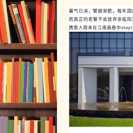
暑气已消，蟹脚渐肥。每年国
而真正的老饕不会放弃亲临阳
携家人周末在江南画卷中stayca