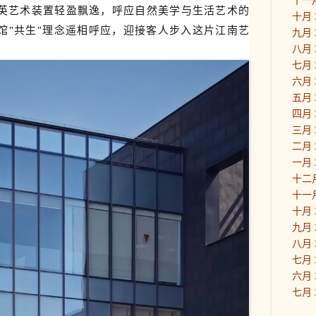
英艺术装置轻盈飘逸，呼应自然美学与生活艺术的
十月 
馆"共生"理念遥相呼应，迎接客人步入这片江南艺
九月 
八月 
七月 
六月 
五月 
四月 
三月 
二月 
一月 
十二月
十一月
十月 
九月 
八月 
七月 
六月 
七月 