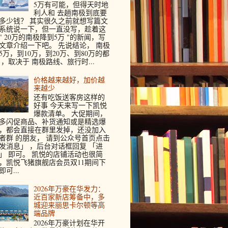
5万有可能，但得天时地
利人和 去趟南极到底要
多少钱？ 其实很久之前就想写篇文
系统说一下，但一直没写，趁着这
" 20万的南极降到5万 "的新闻，写
文章介绍一下吧。 先说结论， 南极
5万，到10万，到20万、到80万的都
 ，取决于 南极路线、旅行时...
价格越来越好，加价越
来越少
还有吃饭送客房这样的
好事 今天来写一下凯悦
爆款清单。 大促期间，
多闪促商品、补货通知或是精选爆
，都会直接在群里发掉，还没加入
者群 的朋友， 请到公众号首页点击
发消息」 ，后台对话框回复 「进
」 即可。 凯悦的店铺活动也很简
，凯悦飞猪旗舰店会员双11期间下
即可...
2026年万豪在华发力：
近百家新店筹备中，多
城迎来丽思卡尔顿等高
端品牌
2026年万豪计划在华开