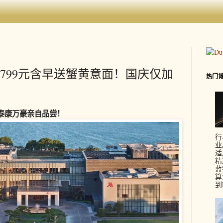
799元含早送蟹黄意面！国庆仅加
热门
泰康万豪亲自品尝！
行
业
适
精
蓝
算
到