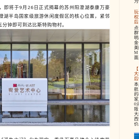
为
，即将于9月26日正式揭幕的苏州
阳澄湖泰康万豪
玩
澄湖半岛国家级旅游休闲度假区的核心位置，紧邻
权
后
五分钟即
可到达比斯特购物村。
点
群
明
金
美
M 
面
【
大
后
本
航
的
家
0
阪
大
西
价。