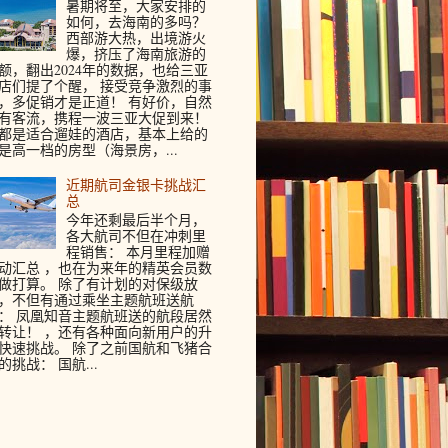
暑期将至，大家安排的
如何，去海南的多吗？
西部游大热，出境游火
爆，挤压了海南旅游的
额，翻出2024年的数据，也给三亚
店们提了个醒， 接受竞争激烈的事
，多促销才是正道！ 有好价，自然
有客流，携程一波三亚大促到来！
都是适合遛娃的酒店，基本上给的
是高一档的房型（海景房，...
近期航司金银卡挑战汇
总
今年还剩最后半个月，
各大航司不但在冲刺里
程销售： 本月里程加赠
动汇总 ，也在为来年的精英会员数
做打算。 除了有计划的对保级放
，不但有通过乘坐主题航班送航
： 凤凰知音主题航班送的航段居然
转让！ ，还有各种面向新用户的升
快速挑战。 除了之前国航和飞猪合
的挑战： 国航...