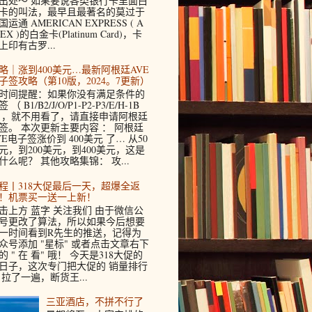
出处～ 如果要说各类银行卡里面白
卡的叫法，最早且最著名的莫过于
国运通 AMERICAN EXPRESS ( A
EX )的白金卡(Platinum Card)，卡
上印有古罗...
略｜涨到400美元…最新阿根廷AVE
子签攻略（第10版，2024。7更新）
时间提醒：如果你没有满足条件的
 （ B1/B2/J/O/P1-P2-P3/E/H-1B
 ，就不用看了，请直接申请阿根廷
签。 本次更新主要内容 ： 阿根廷
VE电子签涨价到 400美元 了… 从50
元，到200美元，到400美元，这是
什么呢？ 其他攻略集锦： 攻...
程丨318大促最后一天，超爆全返
！机票买一送一上新！
击上方 蓝字 关注我们 由于微信公
号更改了算法，所以如果今后想要
一时间看到R先生的推送，记得为
众号添加 "星标" 或者点击文章右下
的 " 在 看" 哦！ 今天是318大促的
日子，这次专门把大促的 销量排行
 拉了一遍，断货王...
三亚酒店，不拼不行了