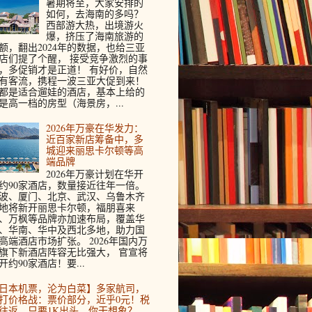
暑期将至，大家安排的
如何，去海南的多吗？
西部游大热，出境游火
爆，挤压了海南旅游的
额，翻出2024年的数据，也给三亚
店们提了个醒， 接受竞争激烈的事
，多促销才是正道！ 有好价，自然
有客流，携程一波三亚大促到来！
都是适合遛娃的酒店，基本上给的
是高一档的房型（海景房，...
2026年万豪在华发力：
近百家新店筹备中，多
城迎来丽思卡尔顿等高
端品牌
2026年万豪计划在华开
约90家酒店，数量接近往年一倍。
波、厦门、北京、武汉、乌鲁木齐
地将新开丽思卡尔顿，福朋喜来
、万枫等品牌亦加速布局，覆盖华
、华南、华中及西北多地，助力国
高端酒店市场扩张。 2026年国内万
旗下新酒店阵容无比强大， 官宣将
开约90家酒店！要...
日本机票，沦为白菜】多家航司，
打价格战：票价部分，近乎0元！税
往返，只要1K出头，你干想象？