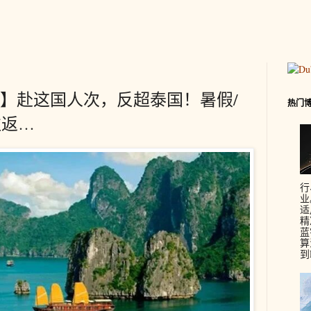
】赴这国人次，反超泰国！暑假/
热门
往返…
行
业
适
精
蓝
算
到