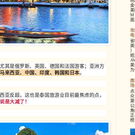
明
金
美
M 
面
攻
电
省
美签
）
纸
A
美
尤其是俄罗斯、英国、德国和法国游客；亚洲方
为
马来西亚、中国、印度、韩国和日本
。
携
场
点
西亚反超，这也是泰国旅游业目前最焦虑的点，
众
第
说是大减了！
公
角
正
榜