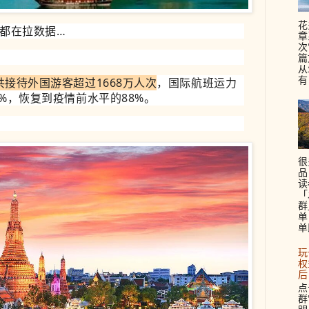
花
都在拉数据…
章
次
篇
从
有
共接待
外国游客超过16
68万人次
，国际航班运力
7%，恢复到疫情前水平的88%。
很
品
读
「
群
单
单
玩
权
后
点
群