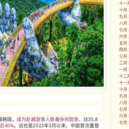
十一月
十月 
九月 
八月 
七月 
六月 
五月 
四月 
三月 
二月 
一月 
十二月
十一月
十月 
九月 
八月 
七月 
六月 
越韩国，
成为赴越游客人数最多的国家，
达35.8
七月 
近40%。
这也是2022年3月以来，中国首次重登