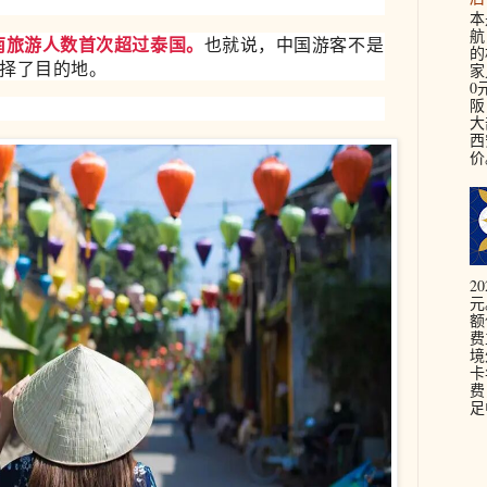
本
航
南旅游人数首次超过泰国。
也就说，中国游客不是
的
择了目的地。
家
0
阪
大
西
价。
2
元
额
费
境
卡
费
足