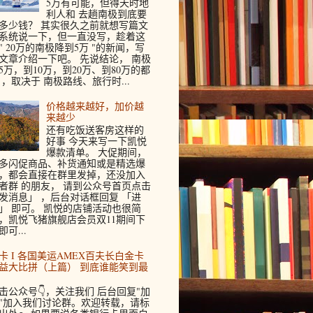
5万有可能，但得天时地
利人和 去趟南极到底要
多少钱？ 其实很久之前就想写篇文
系统说一下，但一直没写，趁着这
" 20万的南极降到5万 "的新闻，写
文章介绍一下吧。 先说结论， 南极
5万，到10万，到20万、到80万的都
 ，取决于 南极路线、旅行时...
价格越来越好，加价越
来越少
还有吃饭送客房这样的
好事 今天来写一下凯悦
爆款清单。 大促期间，
多闪促商品、补货通知或是精选爆
，都会直接在群里发掉，还没加入
者群 的朋友， 请到公众号首页点击
发消息」 ，后台对话框回复 「进
」 即可。 凯悦的店铺活动也很简
，凯悦飞猪旗舰店会员双11期间下
即可...
卡 I 各国美运AMEX百夫长白金卡
益大比拼（上篇） 到底谁能笑到最
击公众号👇，关注我们 后台回复"加
"加入我们讨论群。欢迎转载，请标