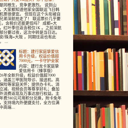
是同根生，竞争更激烈。 说到山
，大家都知道他家全国联运飞日韩
机票很便宜。 但现在这个头衔被自
兄弟深航抢走了！ 联运票价几乎要
元，含税价还能更低吗？ 成都=大
，红叶季往返含税仅1K 。之前深航
部分要过夜，这次中转是当日达。
安/珠海=大阪 ，同期往返也有此
 ...
标题：建行家庭挚爱信
用卡升级，权益价值超
7000元，一卡守护全家
内容：建行龙卡家庭挚
爱信用卡（臻享版）
026年全新升级，权益价值超7000
。涵盖三甲医院导诊、接送机、高
保险等家庭关怀；提供办卡礼、消
立减、视频会员等尊享好礼；叠加
外消费返现及万事达旅行权益。主
年费580元可用积分兑换，附卡免年
，支持境内外便捷支付，全方位满
中高端...