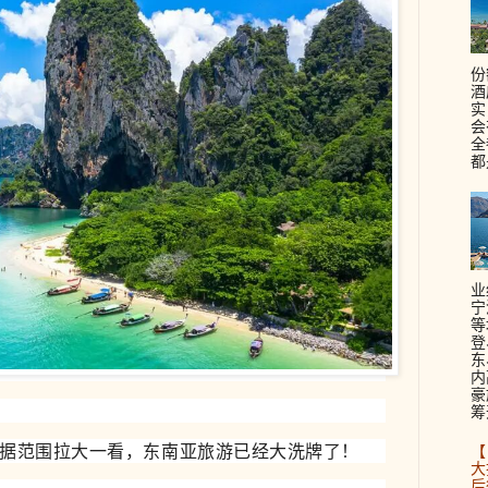
份
酒
实
会
全
都
业
宁
等
登
东
内
豪
筹
据范围拉大一看，东南亚旅游已经大洗牌了！
【
大
后