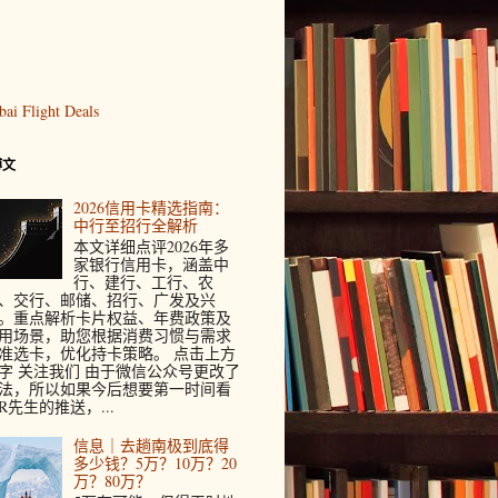
博文
2026信用卡精选指南：
中行至招行全解析
本文详细点评2026年多
家银行信用卡，涵盖中
行、建行、工行、农
、交行、邮储、招行、广发及兴
。重点解析卡片权益、年费政策及
用场景，助您根据消费习惯与需求
准选卡，优化持卡策略。 点击上方
字 关注我们 由于微信公众号更改了
法，所以如果今后想要第一时间看
R先生的推送，...
信息｜去趟南极到底得
多少钱？5万？10万？20
万？80万？