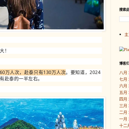
搜索
主
大！
博客
60万人次，赴泰只有130万人次
。
要
知道，
2024
八月 
有赴泰的一半左右。
七月 
六月 
五月 
四月 
三月 
二月 
一月 
十二月