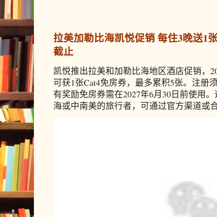
拉美加勒比海凯悦促销 每住3晚送1张免
截止
凯悦推出拉美和加勒比海地区酒店促销，20
可获1张Cat4免房券，最多累积5张。注册须
有奖励免房券需在2027年6月30日前使
海或中南美的旅行者，可通过官方渠道或合作预