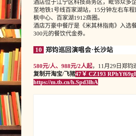
酒店位于江宁区科技商务区，毗邻众多企
至地铁1号线百家湖站，15分钟左右车
枫中心、百家湖1912商圈。
酒店万豪中餐厅是《米其林指南》入选
300元的餐饮代金券。
10
郑钧巡回演唱会·长沙站
580元/人、988元/2人起
，11月29日郑
复制开淘宝/飞猪
47￥ CZ193 RPhYf69
https://m.tb.cn/h.Spd3lhA