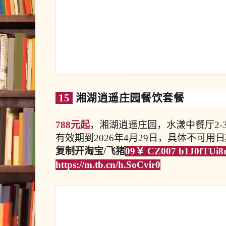
15
湘湖逍遥庄园餐饮套餐
788元起
，湘湖逍遥庄园，水漾中餐厅2-3
有效期到2026年4月29日，具体不可用
复制开淘宝/飞猪
09￥ CZ007 b1J0fTUi8
https://m.tb.cn/h.SoCvir0