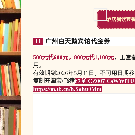
酒店餐饮套
11
广州白天鹅宾馆代金券
500元代600元，900元代1,100元
，玉堂
用。
有效期到2026年5月31日，不可用日期
复制开淘宝/飞猪
67￥ CZ007 CsWWfT
https://m.tb.cn/h.Sohu0Mm