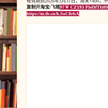
有效期到2026年3月31日，周末+400
复制开淘宝/飞猪
97￥ CZ193 PIeDfTfz0
https://m.tb.cn/h.SoC8rbA