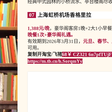
经典中式园林的
小桥流水、亭台楼阁尽
07
上海虹桥机场香格里拉
1,388元/晚
，豪华阁客房1晚+2大1小早
晚餐1次+豪华阁礼遇。
有效期到2026年3月31日，
元旦、春节、
可用。
复制开淘宝/飞猪
68￥ CZ321 6n7pfTU
https://m.tb.cn/h.SorqmYy