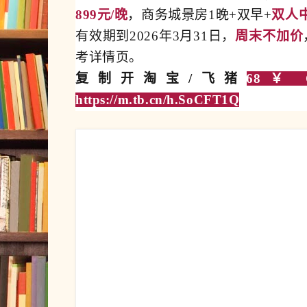
899元/晚
，商务城景房1晚+双早+
双人
有效期到2026年3月31日，
周末不加价
考详情页。
复制开淘宝/飞猪
68￥ CZ
https://m.tb.cn/h.SoCFT1Q