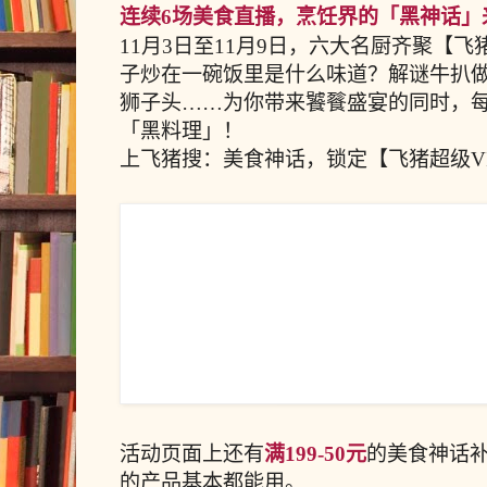
连续6场美食直播，烹饪界的「黑神话」
11月3日至11月9日，六大名厨齐聚【飞
子炒在一碗饭里是什么味道？解谜牛扒
狮子头……为你带来饕餮盛宴的同时，
「黑料理」！
上飞猪搜：美食神话，锁定【飞猪超级V
活动页面上还有
满199-50元
的美食神话
的产品基本都能用。