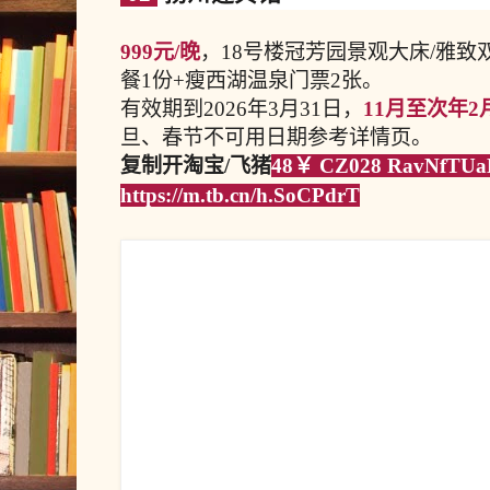
999元/晚
，18号楼冠芳园景观大床/雅致
餐1份+瘦西湖温泉门票2张。
有效期到2026年3月31日，
11月至次年
旦、春节不可用日期参考详情页。
复制开淘宝/飞猪
48￥ CZ028 RavNfTU
https://m.tb.cn/h.SoCPdrT