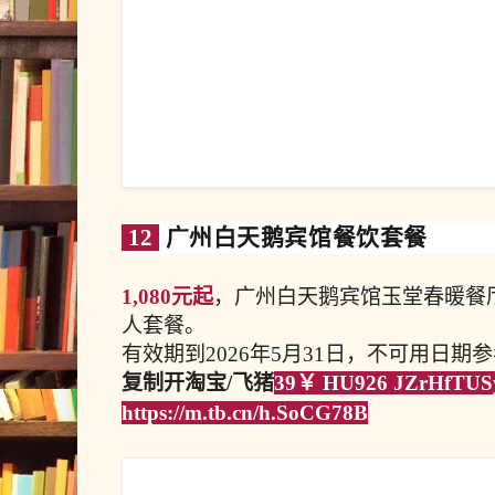
12
广州白天鹅宾馆餐饮套餐
1,080元起
，广州白天鹅宾馆玉堂春暖餐
人套餐。
有效期到2026年5月31日，不可用日期
复制开淘宝/飞猪
39￥ HU926 JZrHfTU
https://m.tb.cn/h.SoCG78B