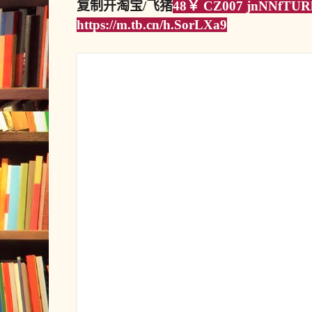
复制开淘宝/飞猪
48￥ CZ007 jnNNfTU
https://m.tb.cn/h.SorLXa9