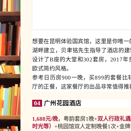
想要在昆明体验国宾馆，这里是你唯一的
湖畔建立，贝聿铭先生指导了酒店的建
设计了B座的大堂和302套房，201
欧式简约风格。
参考日历房900一晚，买899的套餐
厅的正餐，这家餐厅的出品非常值得推
04
广州花园酒店
1,688元/晚
，粤韵套房1晚+
双人行政礼遇
时光等）
+桃园馆双人定制晚餐1次+金