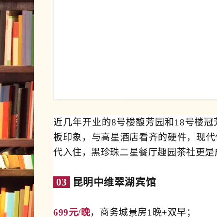
近几年开业的8号楼
馥芳园
和18号楼
冠
板印象，与高星酒店看齐的硬件，现代
代入住，黑珍珠二星餐厅趣园茶社更是
03
昆明中维翠湖宾馆
699元/晚
，商务城景房1晚+双早；