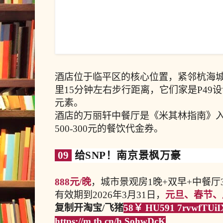
酒店位于临平区的核心位置，紧邻杭海
里15分钟左右步行距离，它们家是P49
元素。
酒店的万丽轩中餐厅是《米其林指南》
500-300元的餐饮代金券。
09
给SNP！南京景枫万豪
888元/晚
，城市景观房1晚+双早+中餐厅
有效期到2026年3月31日，
元旦、春节、
复制开淘宝/飞猪
58￥ HU591 7rvwfTUi
https://m.tb.cn/h.SohwDcK