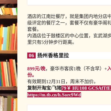
酒店的江南灶餐厅，就是集团内地分店
级评定的餐厅之一，套餐不仅有豪华阁
套餐。
内酒店位于鼓楼区的中心位置，玄武湖
里只有5分钟步行距离。
06
扬州香格里拉
899元/晚
，豪华市客房1晚（不含早）+
份。
有效期到12月31日，周末不加价。
复制开淘宝/飞猪
79￥ HU108 GCSAfTf
https://m.tb.cn/h.Sorc9Wd