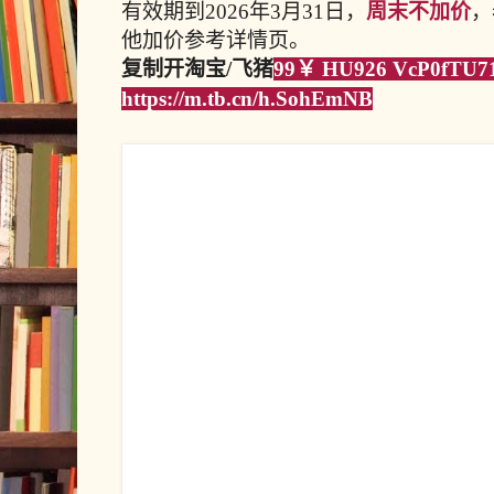
有效期到2026年3月31日，
周末不加价
，
他加价参考详情页。
复制开淘宝/飞猪
99￥ HU926 VcP0fTU
https://m.tb.cn/h.SohEmNB