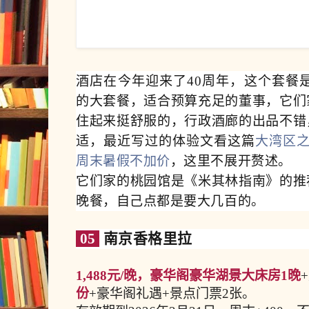
酒店在今年迎来了40周年，这个套餐
的大套餐，适合预算充足的董事，它们
住起来挺舒服的，行政酒廊的出品不错
适，最近写过的体验文看这篇
大湾区之
周末暑假不加价
，这里不展开赘述。
它们家的桃园馆是《米其林指南》的推
晚餐，自己点都是要大几百的。
05
南京香格里拉
1,488元/晚，豪华阁豪华湖景大床房1晚
份
+豪华阁礼遇+景点门票2张。