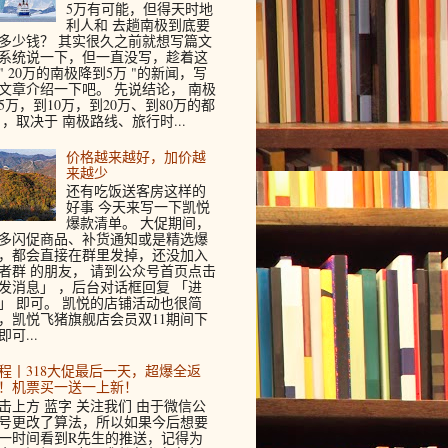
5万有可能，但得天时地
利人和 去趟南极到底要
多少钱？ 其实很久之前就想写篇文
系统说一下，但一直没写，趁着这
" 20万的南极降到5万 "的新闻，写
文章介绍一下吧。 先说结论， 南极
5万，到10万，到20万、到80万的都
 ，取决于 南极路线、旅行时...
价格越来越好，加价越
来越少
还有吃饭送客房这样的
好事 今天来写一下凯悦
爆款清单。 大促期间，
多闪促商品、补货通知或是精选爆
，都会直接在群里发掉，还没加入
者群 的朋友， 请到公众号首页点击
发消息」 ，后台对话框回复 「进
」 即可。 凯悦的店铺活动也很简
，凯悦飞猪旗舰店会员双11期间下
即可...
程丨318大促最后一天，超爆全返
！机票买一送一上新！
击上方 蓝字 关注我们 由于微信公
号更改了算法，所以如果今后想要
一时间看到R先生的推送，记得为