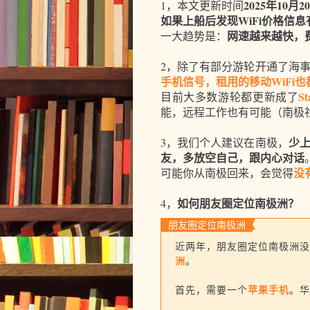
2025年10月2
1，本文更新时间
如果上船后发现WiFi价格信
网速越来越快，
一大趋势是：
2，除了有部分游轮开通了海
手机信号，租用的移动WiFi
S
目前大多数游轮都更新成了
能，远程工作也有可能（南极
少
3，我们个人建议在南极，
友，多放空自己，跟内心对话
没
可能你从南极回来，会觉得
如何朋友圈定位南极洲？
4，
朋友圈定位南极洲
近两年，朋友圈定位南极洲没
洲
。
苹果手机
首先，需要一个
。华