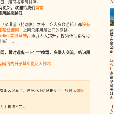
为
0日
，船司按字母排序。
息有更新，欢迎给我们
留言
费用越来越低
没有
事卫星漫游（特别贵）之外，绝大多数游轮上都
也都没法使用
，上网只能用船公司的网络。
份
酒
tarlink星链系统
，速度大大提升，视频通话都有可
实
社畜）…
会
全
都
上网，暂时远离一下尘世喧嚣，多跟人交流，结识朋
。
玩
有网洛的日子其实更让人怀念
权
后
点
群
明
金
美
南极
有那么容易了，详细地址信息也没了，只显示
M 
面
【
为手机搞不定…
大