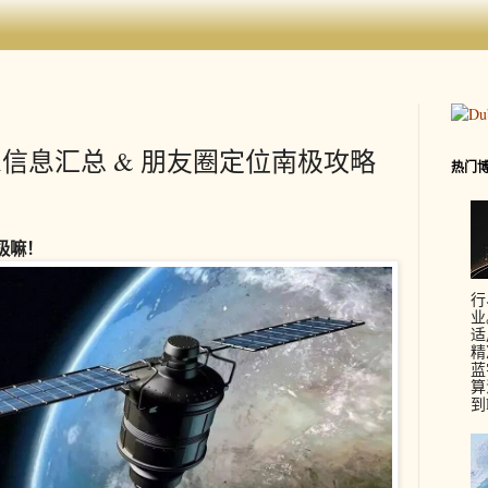
i信息汇总 & 朋友圈定位南极攻略
热门
）
极嘛！
行
业
适
精
蓝
算
到