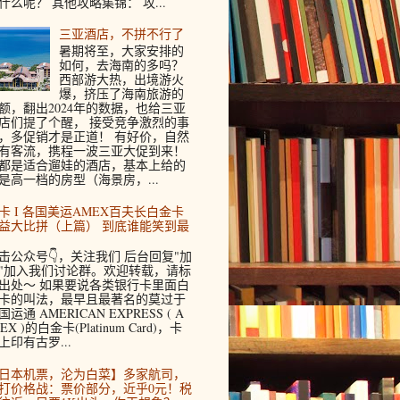
什么呢？ 其他攻略集锦： 攻...
三亚酒店，不拼不行了
暑期将至，大家安排的
如何，去海南的多吗？
西部游大热，出境游火
爆，挤压了海南旅游的
额，翻出2024年的数据，也给三亚
店们提了个醒， 接受竞争激烈的事
，多促销才是正道！ 有好价，自然
有客流，携程一波三亚大促到来！
都是适合遛娃的酒店，基本上给的
是高一档的房型（海景房，...
卡 I 各国美运AMEX百夫长白金卡
益大比拼（上篇） 到底谁能笑到最
击公众号👇，关注我们 后台回复"加
"加入我们讨论群。欢迎转载，请标
出处～ 如果要说各类银行卡里面白
卡的叫法，最早且最著名的莫过于
国运通 AMERICAN EXPRESS ( A
EX )的白金卡(Platinum Card)，卡
上印有古罗...
日本机票，沦为白菜】多家航司，
打价格战：票价部分，近乎0元！税