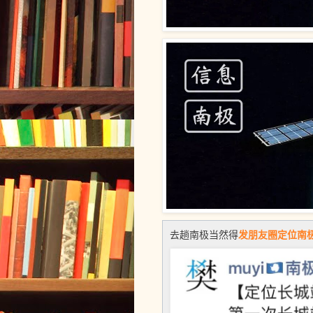
发朋友圈
定位南
去趟南极当然得