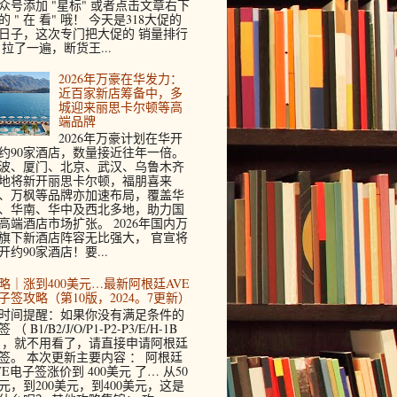
众号添加 "星标" 或者点击文章右下
的 " 在 看" 哦！ 今天是318大促的
日子，这次专门把大促的 销量排行
 拉了一遍，断货王...
2026年万豪在华发力：
近百家新店筹备中，多
城迎来丽思卡尔顿等高
端品牌
2026年万豪计划在华开
约90家酒店，数量接近往年一倍。
波、厦门、北京、武汉、乌鲁木齐
地将新开丽思卡尔顿，福朋喜来
、万枫等品牌亦加速布局，覆盖华
、华南、华中及西北多地，助力国
高端酒店市场扩张。 2026年国内万
旗下新酒店阵容无比强大， 官宣将
开约90家酒店！要...
略｜涨到400美元…最新阿根廷AVE
子签攻略（第10版，2024。7更新）
时间提醒：如果你没有满足条件的
 （ B1/B2/J/O/P1-P2-P3/E/H-1B
 ，就不用看了，请直接申请阿根廷
签。 本次更新主要内容 ： 阿根廷
VE电子签涨价到 400美元 了… 从50
元，到200美元，到400美元，这是