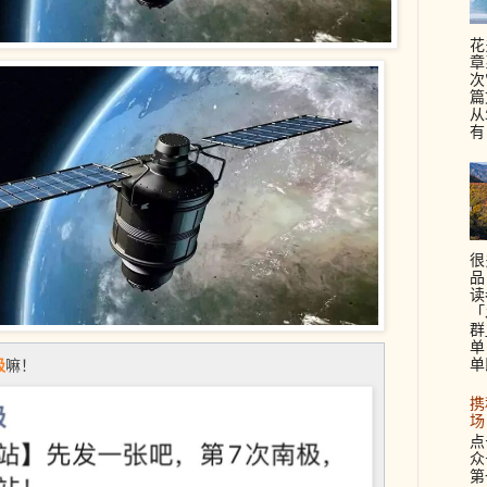
花
章
次
篇
从
有
很
品
读
「
群
单
极
单
嘛！
携
场
点
众
第