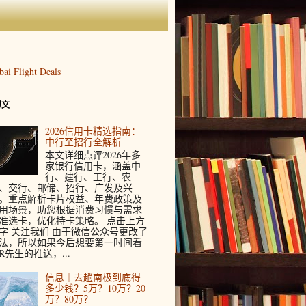
博文
2026信用卡精选指南：
中行至招行全解析
本文详细点评2026年多
家银行信用卡，涵盖中
行、建行、工行、农
、交行、邮储、招行、广发及兴
。重点解析卡片权益、年费政策及
用场景，助您根据消费习惯与需求
准选卡，优化持卡策略。 点击上方
字 关注我们 由于微信公众号更改了
法，所以如果今后想要第一时间看
R先生的推送，...
信息｜去趟南极到底得
多少钱？5万？10万？20
万？80万？