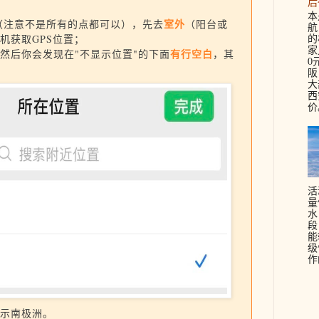
后
本
室外
（注意不是所有的点都可以），先去
（阳台或
航
的
机获取GPS位置；
家
有行空白
然后你会发现在"不显示位置"的下面
，其
0
阪
大
西
价。
活
量
水
段
能
级
作
示南极洲。