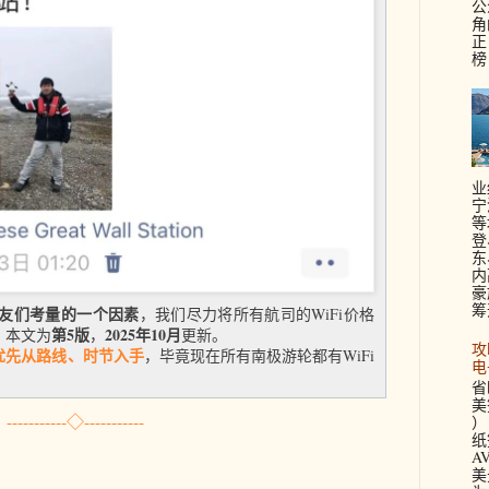
公
角
正
榜
业
宁
等
登
东
内
豪
筹
朋友们考量的一个因素
，我们尽力将所有航司的WiFi价格
第5版
2025年10月
，本文为
，
更新。
攻
优先从路线、时节入手
，毕竟现在所有南极游轮都有WiFi
电
省
美签
-----------◇-----------
）
纸
A
美