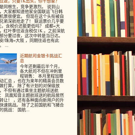
往返，只要1K出头，你干想象？
是同根生，竞争更激烈。 说到山
，大家都知道他家全国联运飞日韩
机票很便宜。 但现在这个头衔被自
兄弟深航抢走了！ 联运票价几乎要
元，含税价还能更低吗？ 成都=大
，红叶季往返含税仅1K 。之前深航
部分要过夜，这次中转是当日达。
安/珠海=大阪 ，同期往返也有此
 ...
近期航司金银卡挑战汇
总
今年还剩最后半个月，
各大航司不但在冲刺里
程销售： 本月里程加赠
动汇总 ，也在为来年的精英会员数
做打算。 除了有计划的对保级放
，不但有通过乘坐主题航班送航
： 凤凰知音主题航班送的航段居然
转让！ ，还有各种面向新用户的升
快速挑战。 除了之前国航和飞猪合
的挑战： 国航...