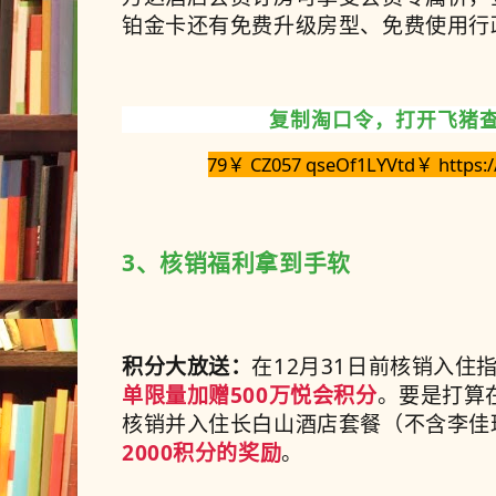
铂金卡还有免费升级房型、免费使用行
复制淘口令，打开飞猪
79￥ CZ057 qseOf1LYVtd￥ https:/
3、核销福利拿到手软
积分大放送：
在
12
月
31
日前核销入住
单限量加赠
500
万悦会积分
。要是打算
核销并入住长白山酒店套餐（不含李佳
2000
积分的奖励
。