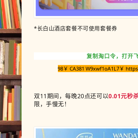
*长白山酒店套餐不可使用套餐券
复制淘口令，打开
98￥ CA381 W9xwf1oA1L7￥ https:/
双11期间，每晚20
点还可以
0.01元秒
限，手慢无！