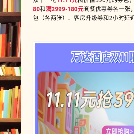
双十一花
11.11
元
囤价值390
元的券包
80
和
满2999-180元
套餐优惠券各一张，
包（各两张）、客房升级券和2小时延