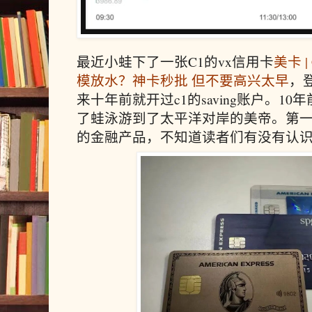
最近小蛙下了一张C1的vx信用卡
美卡 | 
模放水？神卡秒批 但不要高兴太早
，
来十年前就开过c1的saving账户。10
了蛙泳游到了太平洋对岸的美帝。第
的金融产品，不知道读者们有没有认