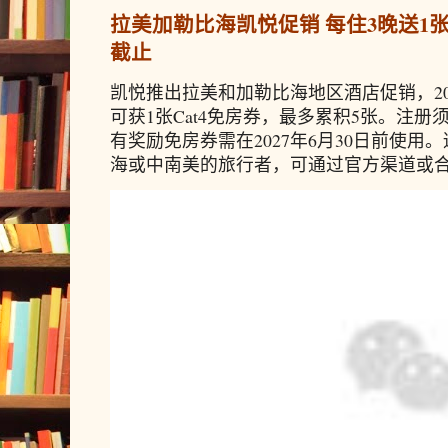
拉美加勒比海凯悦促销 每住3晚送1张免
截止
凯悦推出拉美和加勒比海地区酒店促销，20
可获1张Cat4免房券，最多累积5张。注册须
有奖励免房券需在2027年6月30日前使
海或中南美的旅行者，可通过官方渠道或合作预