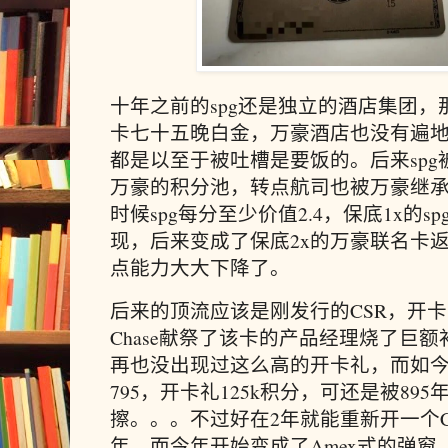
十年之前的spg还是独立的酒店集团
卡七十五晚白金，万豪酒店也没有遍
都是以至于被吐槽是要饭的。后来spg
万豪的积分池，转点航司也被万豪继承
时候spg每分至少价值2.4，保底1x的s
现，后来变成了保底2x的万豪联名卡返
点能力大大下降了。
后来的顶流应该是刚发行的CSR，开卡
Chase献祭了该卡的产品经理烧了巨
再也没出现过这么高的开卡礼，而如今
795，开卡礼125k积分，可还是被895
擦。。。不过好在2年就能重新开一个CS
年，而今年开始变成了Amex式的弹窗