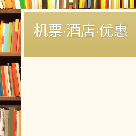
机票·酒店·优惠