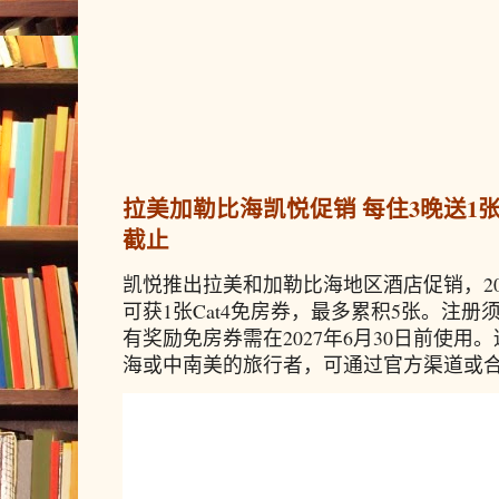
拉美加勒比海凯悦促销 每住3晚送1张免
截止
凯悦推出拉美和加勒比海地区酒店促销，20
可获1张Cat4免房券，最多累积5张。注册须
有奖励免房券需在2027年6月30日前使
海或中南美的旅行者，可通过官方渠道或合作预