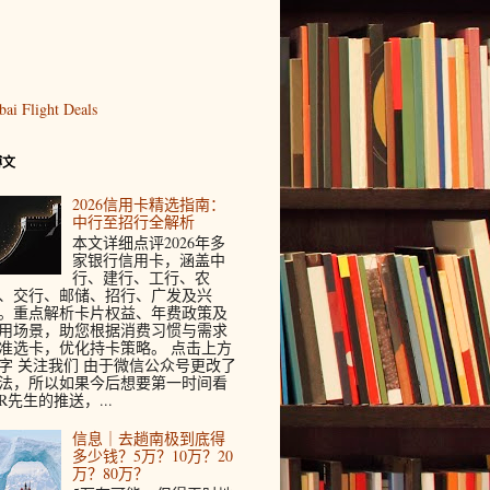
博文
2026信用卡精选指南：
中行至招行全解析
本文详细点评2026年多
家银行信用卡，涵盖中
行、建行、工行、农
、交行、邮储、招行、广发及兴
。重点解析卡片权益、年费政策及
用场景，助您根据消费习惯与需求
准选卡，优化持卡策略。 点击上方
字 关注我们 由于微信公众号更改了
法，所以如果今后想要第一时间看
R先生的推送，...
信息｜去趟南极到底得
多少钱？5万？10万？20
万？80万？