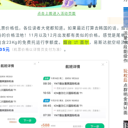
点击上图进入活动页面
机票价格低，各位读者大佬都知道。如果最近打算去韩国的话，烟
活
场的价格洼地！
11月以及12月出发都有类似的价格。感觉是尾单
量
水
含23Kg的免费托运行李额度。
烟台 ⇌ 首尔
，易斯达航空经济
段
35元
。
（
机票价格以详情页支付为准
）
能
级
作
玩
权
后
点
群
明
金
美
M 
面