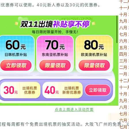
十二月
优惠券可以使用。40元新人券以及30元的优惠券。
十一月
十月 
九月 
八月 
七月 
六月 
五月 
四月 
三月 
二月 
一月 
十二月
十一月
十月 
九月 
八月 
点击上图进入活动页面
七月 
六月 
同程每周都有个免费出境机票的抽奖活动。大阪飞广州的免票，
七月 