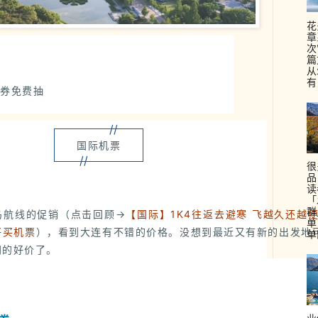
花
章
次
篇
从
有
单券
免费抽
//
国际机票
//
很
品
读
「
群
岛航线的促销（点击回顾→
【国际】1K4往返去避寒 飞越久还越便
单
好买机票
），看到大连有不错的价格。没想到最近又有新的出发地
单
同的好价了。