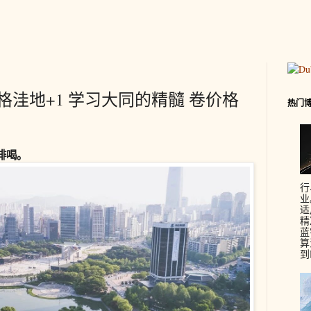
价格洼地+1 学习大同的精髓 卷价格
热门
啡喝。
行
业
适
精
蓝
算
到