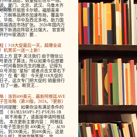
约90家酒店，数量接近往年一倍。
波、厦门、北京、武汉、乌鲁木齐
可使用
地将新开丽思卡尔顿，福朋喜来
、万枫等品牌亦加速布局，覆盖华
、华南、华中及西北多地，助力国
高端酒店市场扩张。 2026年国内万
旗下新酒店阵容无比强大， 官宣将
开约90家酒店！要...
程丨318大促最后一天，超爆全返
！机票买一送一上新！
击上方 蓝字 关注我们 由于微信公
号更改了算法，所以如果今后想要
一时间看到R先生的推送，记得为
众号添加 "星标" 或者点击文章右下
的 " 在 看" 哦！ 今天是318大促的
日子，这次专门把大促的 销量排行
 拉了一遍，断货王...
略｜涨到400美元…最新阿根廷AVE
子签攻略（第10版，2024。7更新）
时间提醒：如果你没有满足条件的
 （ B1/B2/J/O/P1-P2-P3/E/H-1B
 ，就不用看了，请直接申请阿根廷
签。 本次更新主要内容 ： 阿根廷
VE电子签涨价到 400美元 了… 从50
元，到200美元，到400美元，这是
什么呢？ 其他攻略集锦： 攻...