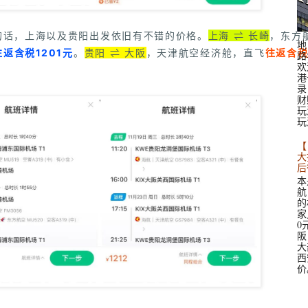
的话，上海以及贵阳出发依旧有不错的价格。
上海 ⇌ 长崎
，东方
地
往返含税1201元
。
贵阳 ⇌ 大阪
，天津航空经济舱，直飞
往返含税
路
欢
港
录
财
玩
玩
【
大
后
本
航
的
家
0
阪
大
西
价。