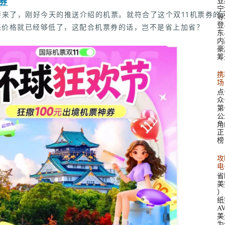
业
券
宁
要来了，刚好今天的推送介绍的机票。就符合了这个双11机票券的
等
登
来价格就已经够低了，这配合机票券的话，岂不是省上加省？
东
内
豪
筹
携
场
点
众
第
公
角
正
榜
攻
电
省
美签
）
纸
A
美
为