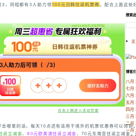
周3，同程都有3人助力领
100元日韩往返机票券
。配合上面这些
。
搜索
主
博客
八月 
七月 
六月 
五月 
四月 
点击上图进入活动页面
三月 
二月 
好去哪里的话，每天10点还有适用于境外的机票优惠券可以领到
一月 
往返立减金
、
80元欧美澳往返立减金
、70元东南亚往返立减金。