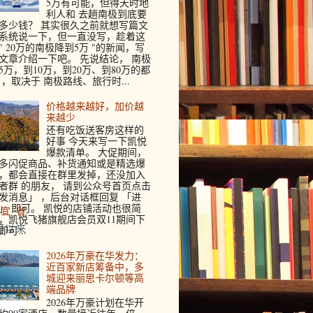
5万有可能，但得天时地
利人和 去趟南极到底要
多少钱？ 其实很久之前就想写篇文
系统说一下，但一直没写，趁着这
" 20万的南极降到5万 "的新闻，写
文章介绍一下吧。 先说结论， 南极
5万，到10万，到20万、到80万的都
 ，取决于 南极路线、旅行时...
价格越来越好，加价越
来越少
还有吃饭送客房这样的
好事 今天来写一下凯悦
爆款清单。 大促期间，
多闪促商品、补货通知或是精选爆
，都会直接在群里发掉，还没加入
者群 的朋友， 请到公众号首页点击
发消息」 ，后台对话框回复 「进
」 即可。 凯悦的店铺活动也很简
宜 省
，凯悦飞猪旗舰店会员双11期间下
可以来
即可...
2026年万豪在华发力：
近百家新店筹备中，多
城迎来丽思卡尔顿等高
端品牌
2026年万豪计划在华开