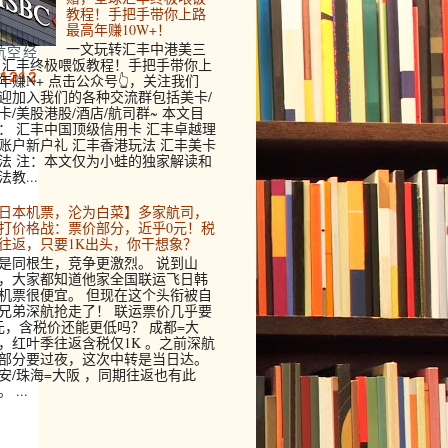
教程！手把手带你上路
最高年赚10W+！
一文玩转汇丰中港美三
航空经
 汇丰终极喂饭教程！手把手带你上
1212
年赚N+ 点击公众号👆，关注我们
迎加入我们的各种交流群包括美卡/
卡/美股港股/酒店/航司群~ 本文目
： 汇丰中国顶级信用卡 汇丰卓越理
账户新户礼 汇丰香港玩法 汇丰美卡
法 注：本文仅为小蛙的独家解读和
法教...
日本机票，沦为白菜】多家航司，
打价格战：票价部分，近乎0元！税
往返，只要1K出头，你干想象？
是同根生，竞争更激烈。 说到山
，大家都知道他家全国联运飞日韩
机票很便宜。 但现在这个头衔被自
兄弟深航抢走了！ 联运票价几乎要
元，含税价还能更低吗？ 成都=大
，红叶季往返含税仅1K 。之前深航
部分要过夜，这次中转是当日达。
安/珠海=大阪 ，同期往返也有此
 ...