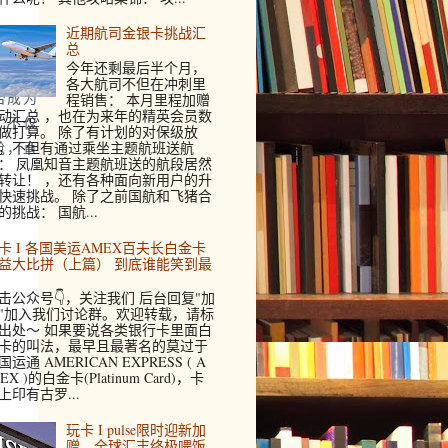
近期航司金银卡挑战汇
总
今年还剩最后半个月，
各大航司不但在冲刺里
台成为
程销售： 本月里程加赠
动汇总 ，也在为来年的精英会员数
，不仅
做打算。 除了有计划的对保级放
，不但有通过乘坐主题航班送航
舱，直
： 凤凰知音主题航班送的航段居然
转让！ ，还有各种面向新用户的升
快速挑战。 除了之前国航和飞猪合
的挑战： 国航...
卡 I 各国美运AMEX百夫长白金卡
益大比拼（上篇） 到底谁能笑到最
击公众号👇，关注我们 后台回复"加
"加入我们讨论群。欢迎转载，请标
出处～ 如果要说各类银行卡里面白
卡的叫法，最早且最著名的莫过于
国运通 AMERICAN EXPRESS ( A
EX )的白金卡(Platinum Card)，卡
上印有古罗...
玩卡 I pulse限时迎新加
赠，全球汇丰终极喂饭