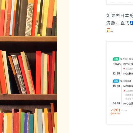
如果去日本
济舱，直飞
元
。