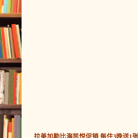
拉美加勒比海凯悦促销 每住3晚送1张免