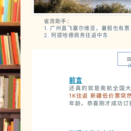
省流助手：
1. 广州直飞塞尔维亚，暑假也有票
2. 阿提哈德商务往返中东
/
前言
还真的就是南航全国
1K往返 新疆低价票突
年龄。恭喜刚才成功订