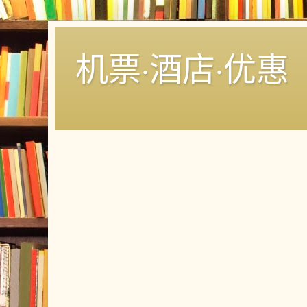
机票·酒店·优惠