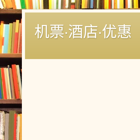
机票·酒店·优惠