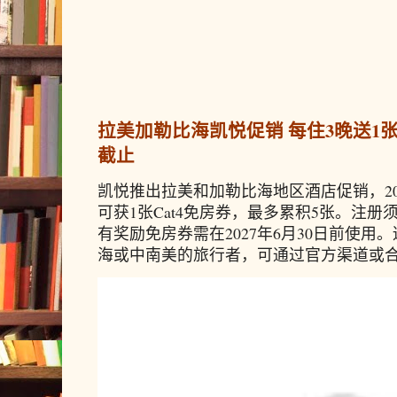
拉美加勒比海凯悦促销 每住3晚送1张免
截止
凯悦推出拉美和加勒比海地区酒店促销，20
可获1张Cat4免房券，最多累积5张。注册须
有奖励免房券需在2027年6月30日前使
海或中南美的旅行者，可通过官方渠道或合作预