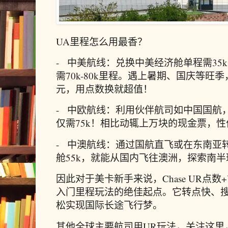
UA里程怎么用最香？
- 中美航线：兑换中美经济舱单程需35
需70k-80k里程。遇上暑期、国庆等
元，用点数换就超值！
- 中欧航线：利用伙伴航司如中国国航，
仅需75k！相比动辄上万块的现金票，
- 中澳航线：通过国航直飞或在东南亚转
舱55k，就能从国内飞往澳洲，探索南半
因此对于美卡新手来说，Chase UR点
入门里程玩法的绝佳起点。它转点快、
松实现国际长途飞行梦。
其他全球主要航司用UR玩法，关注这里