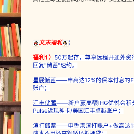
文末福利
：
福利1）
50万起存，尊享远程开通外资
回复"储蓄"速约。
星展储蓄
——申高达12%的保本付息的
账户；
汇丰储蓄
——新户赢高额IHG优悦会积
Pulse返现神卡/美国汇丰卓越账户；
渣打储蓄
——申香港渣打账户+做高达1
成本不用还高额循环抵押贷；