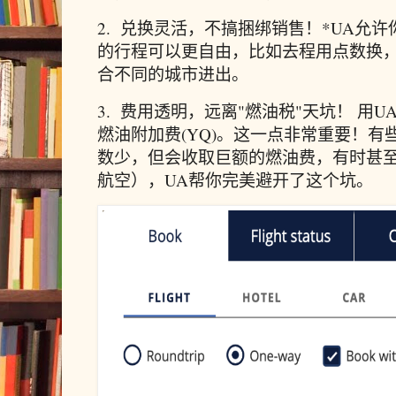
2. 兑换灵活，不搞捆绑销售！*UA允
的行程可以更自由，比如去程用点数换
合不同的城市进出。
3. 费用透明，远离"燃油税"天坑！ 用
燃油附加费(YQ)。这一点非常重要！
数少，但会收取巨额的燃油费，有时甚
航空），UA帮你完美避开了这个坑。