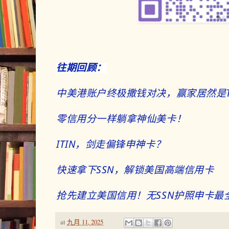
往期回顾：
中美港账户终极撒钱对决，赢家居然是T
零信用分一样躺拿神仙美卡！
ITIN，剑走偏锋申神卡？
快速拿下SSN，解锁美国高端信用卡
抢先建立美国信用！无SSN护照申卡最
at
九月 11, 2025