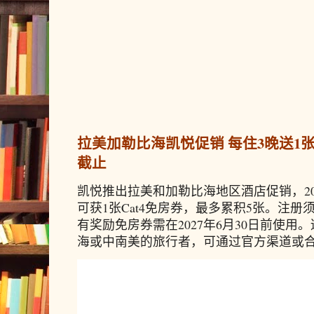
拉美加勒比海凯悦促销 每住3晚送1张免
截止
凯悦推出拉美和加勒比海地区酒店促销，20
可获1张Cat4免房券，最多累积5张。注册须
有奖励免房券需在2027年6月30日前使
海或中南美的旅行者，可通过官方渠道或合作预