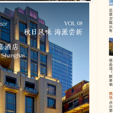
花
章
次
篇
从
有
很
品
读
「
群
单
单
携
场
点
众
第