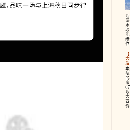
活
量
水
段
能
级
作
【
大
后
本
航
的
家
0
阪
大
西
价。