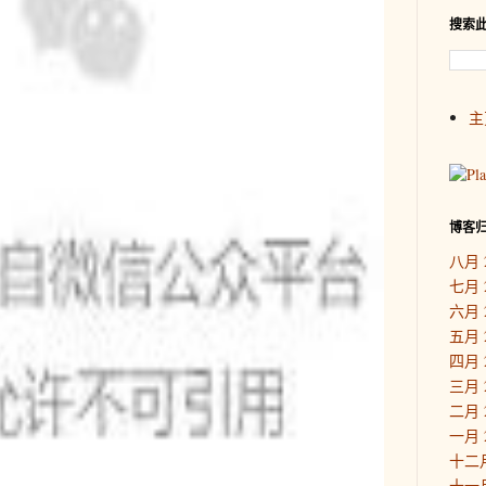
搜索
主
博客
八月 
七月 
六月 
五月 
四月 
三月 
二月 
一月 
十二月
十一月