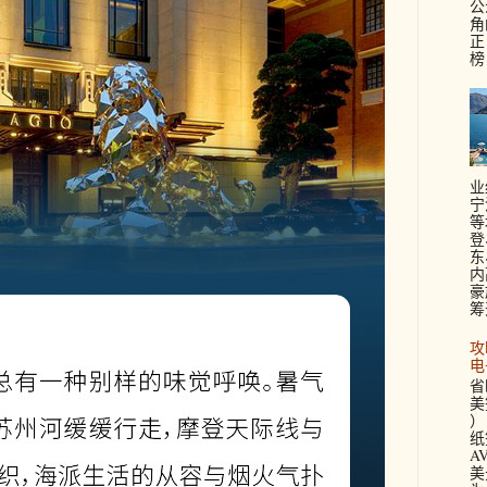
公
角
正
榜
业
宁
等
登
东
内
豪
筹
攻
电
省
美签
）
纸
A
美