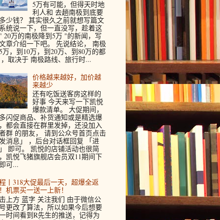
5万有可能，但得天时地
利人和 去趟南极到底要
多少钱？ 其实很久之前就想写篇文
系统说一下，但一直没写，趁着这
" 20万的南极降到5万 "的新闻，写
文章介绍一下吧。 先说结论， 南极
5万，到10万，到20万、到80万的都
 ，取决于 南极路线、旅行时...
价格越来越好，加价越
来越少
还有吃饭送客房这样的
好事 今天来写一下凯悦
爆款清单。 大促期间，
多闪促商品、补货通知或是精选爆
，都会直接在群里发掉，还没加入
者群 的朋友， 请到公众号首页点击
发消息」 ，后台对话框回复 「进
」 即可。 凯悦的店铺活动也很简
，凯悦飞猪旗舰店会员双11期间下
即可...
程丨318大促最后一天，超爆全返
！机票买一送一上新！
击上方 蓝字 关注我们 由于微信公
号更改了算法，所以如果今后想要
一时间看到R先生的推送，记得为