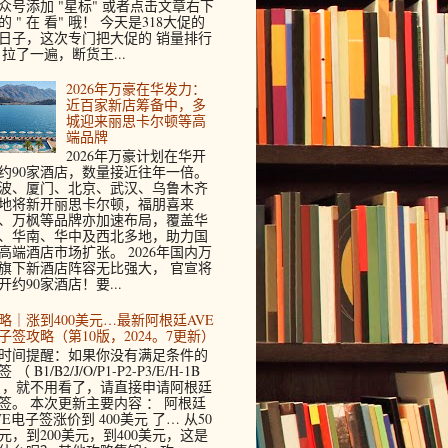
众号添加 "星标" 或者点击文章右下
的 " 在 看" 哦！ 今天是318大促的
日子，这次专门把大促的 销量排行
 拉了一遍，断货王...
2026年万豪在华发力：
近百家新店筹备中，多
城迎来丽思卡尔顿等高
端品牌
2026年万豪计划在华开
约90家酒店，数量接近往年一倍。
波、厦门、北京、武汉、乌鲁木齐
地将新开丽思卡尔顿，福朋喜来
、万枫等品牌亦加速布局，覆盖华
、华南、华中及西北多地，助力国
高端酒店市场扩张。 2026年国内万
旗下新酒店阵容无比强大， 官宣将
开约90家酒店！要...
略｜涨到400美元…最新阿根廷AVE
子签攻略（第10版，2024。7更新）
时间提醒：如果你没有满足条件的
 （ B1/B2/J/O/P1-P2-P3/E/H-1B
 ，就不用看了，请直接申请阿根廷
签。 本次更新主要内容 ： 阿根廷
VE电子签涨价到 400美元 了… 从50
元，到200美元，到400美元，这是