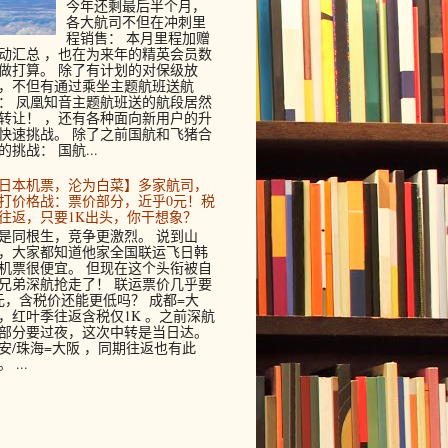
今年还剩最后半个月，
各大航司不但在冲刺里
程销售： 本月里程加赠
动汇总 ，也在为来年的精英会员数
做打算。 除了有计划的对保级放
，不但有通过乘坐主题航班送航
： 凤凰知音主题航班送的航段居然
转让！ ，还有各种面向新用户的升
快速挑战。 除了之前国航和飞猪合
的挑战： 国航...
日本机票，沦为白菜】多家航司，
打价格战：票价部分，近乎0元！税
往返，只要1K出头，你干想象？
是同根生，竞争更激烈。 说到山
，大家都知道他家全国联运飞日韩
机票很便宜。 但现在这个头衔被自
兄弟深航抢走了！ 联运票价几乎要
元，含税价还能更低吗？ 成都=大
，红叶季往返含税仅1K 。之前深航
部分要过夜，这次中转是当日达。
安/珠海=大阪 ，同期往返也有此
 ...