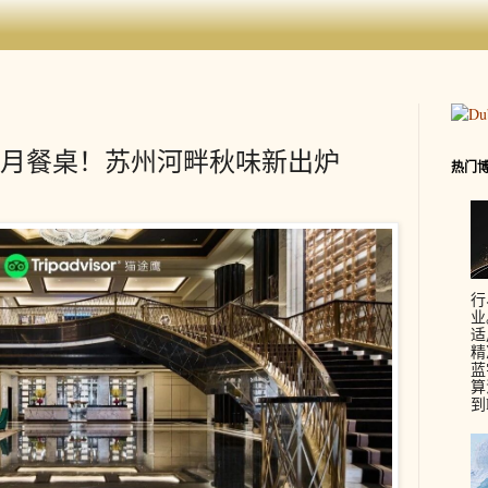
月餐桌！苏州河畔秋味新出炉
热门
行
业
适
精
蓝
算
到