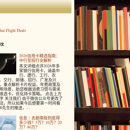
博文
2026信用卡精选指南：
中行至招行全解析
本文详细点评2026年多
家银行信用卡，涵盖中
行、建行、工行、农
、交行、邮储、招行、广发及兴
。重点解析卡片权益、年费政策及
用场景，助您根据消费习惯与需求
准选卡，优化持卡策略。 点击上方
字 关注我们 由于微信公众号更改了
法，所以如果今后想要第一时间看
R先生的推送，...
信息｜去趟南极到底得
多少钱？5万？10万？20
万？80万？