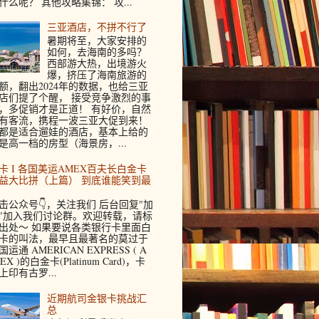
什么呢？ 其他攻略集锦： 攻...
三亚酒店，不拼不行了
暑期将至，大家安排的
如何，去海南的多吗？
西部游大热，出境游火
爆，挤压了海南旅游的
额，翻出2024年的数据，也给三亚
店们提了个醒， 接受竞争激烈的事
，多促销才是正道！ 有好价，自然
有客流，携程一波三亚大促到来！
都是适合遛娃的酒店，基本上给的
是高一档的房型（海景房，...
卡 I 各国美运AMEX百夫长白金卡
益大比拼（上篇） 到底谁能笑到最
击公众号👇，关注我们 后台回复"加
"加入我们讨论群。欢迎转载，请标
出处～ 如果要说各类银行卡里面白
卡的叫法，最早且最著名的莫过于
国运通 AMERICAN EXPRESS ( A
EX )的白金卡(Platinum Card)，卡
上印有古罗...
近期航司金银卡挑战汇
总