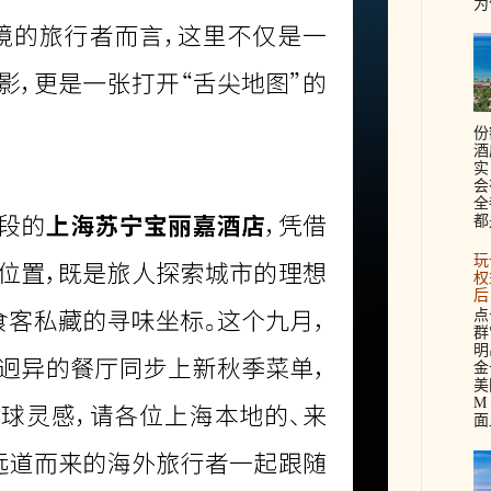
为
份
酒
实
会
全
都
玩
权
后
点
群
明
金
美
M 
面