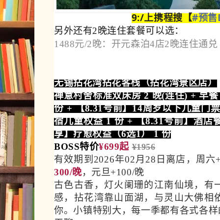
9:/上携程搜【
#预售B
另外还有2晚连住套餐可以选：
1488元/2晚：开元森泊4店2晚连住通兑
无锡拈花湾拈花客栈（拈花湾景区店）
禅意村舍标准双床房 2 晚(连住) + 早餐 
份 + 【8.31号前】14周岁以下儿童门票 
宿儿童权益 1 份 + 【8.31号前】酒店
享】疗愈权益（6选1） 1 份
BOSS特价
¥699起
¥1956
有效期到2026年02月28日离店，周六+
300/晚
，元旦+100/晚
古色古香，灯火阑珊的江南仙境，有
感，拈花湾靠山面湖，与灵山大佛相
你。小镇特别大，每一季都有各式各样