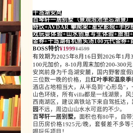
千岛湖安岚
百琴轩一居别墅（景观泡池坐忘湖景） 
特饮+AVDAR 攀爬架+星空影院+手
戏玩耍体验+山水创意写生体验+旅拍+
金券+千岛湖有机鱼头汤100元代金券
BOSS特价
¥1999
¥4599
有效期为2025年8月16日到2026年1
100元加价，8-10月周末加价200-300元
安岚前身为千岛湖安麓，
国内野奢度假
三位数一晚的价格，且
红叶季和温泉季
酒店占地相当大，从半岛到"心形岛"
山色环绕，所有villa都是一线湖景
西南湖区，建议高铁站下来自驾抵达，
园
不远，周边山山水水可逛的不少。
百琴轩一居别墅，
面积也有
80平
，自带
日历房价格1925元/晚，
套餐差不多等
喝玩乐项目！