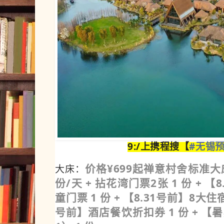
9:/上携程搜【
#无锡预
价格¥699起禅意村舍标准大床房
大床：
份/天 + 拈花湾门票2张 1 份 + 
童门票 1 份 + 【8.31号前】8大住宿
号前】酒店餐饮折扣券 1 份 + 