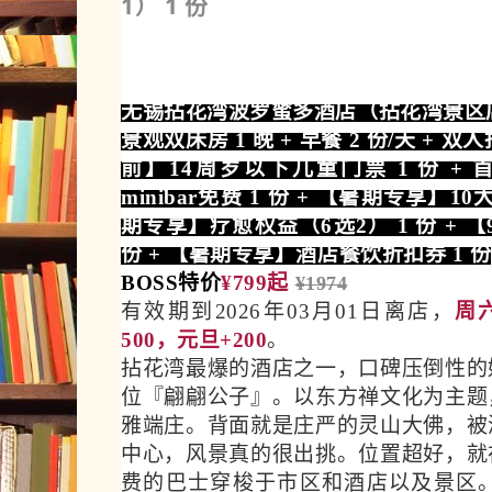
1） 1 份
无锡拈花湾波罗蜜多酒店（拈花湾景区
景观双床房 1 晚 + 早餐 2 份/天 + 双人
前】14周岁以下儿童门票 1 份 + 首
minibar免费 1 份 + 【暑期专享】1
期专享】疗愈权益（6选2） 1 份 + 【
份 + 【暑期专享】酒店餐饮折扣券 1 份
BOSS特价
¥799起
¥1974
有效期到2026年03月01日离店，
周六
500，元旦+200
。
拈花湾最爆的酒店之一，口碑压倒性的
位『翩翩公子』。以东方禅文化为主题
雅端庄。背面就是庄严的灵山大佛，被
中心，风景真的很出挑。位置超好，就
费的巴士穿梭于市区和酒店以及景区。