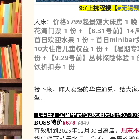
9:/上携程搜【
#无锡预
价格¥799起景观大床房 1 晚 
大床：
花湾门票 1 份 + 【8.31号前】1
首日欢迎水果 1 份 + 首日miniba
10大住宿儿童权益 1 份 + 【暑期
份 + 【9.29号前】丛林探险体验 1
饮折扣券 1 份
接下来，昨天卖爆的华住通兑，给大家
型：
【华住】全国中高档2晚通兑可拆分-67
BOSS特价
¥678
¥849
有效期到2025年12月30日离店，
周末
华住旗下桔子水晶、漫心、美居的通