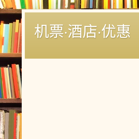
机票·酒店·优惠