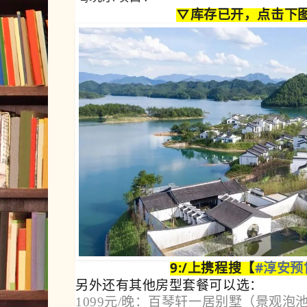
▽库存已开
，点击下
9:/上携程搜【
#淳安预售
另外还有其他房型套餐可以选：
1099元/晚：百琴轩一居别墅（景观泡