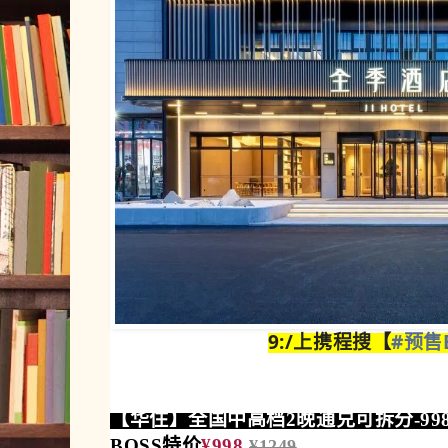
9:/上携程搜【
#预售B
【华住】全国中高档2晚通兑可拆分-99
BOSS特价
¥998
¥1249