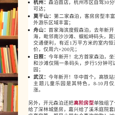
杭州：
森泊首店，杭州市区自驾30
可达；
莫干山：
第二家森泊，客房房型丰富，
外游乐区域丰富；
舟山：
首家海滨度假森泊，去年新开
海，毗邻南沙沙滩、蜈蚣峙码头
，
距
交通便利，有近1万平方米的室内恒
价，仅周六+200元；
日照：
今年新开！北方首家森泊，坐
和沙滩仅隔一条码头，步行5分钟可
园；
武汉：
今年新开！
华中首个，高铁站
主题
儿童乐园是其特色，
8-10月
涨。
另外，开元森泊还把
高阶房型
单独组了
给了深林城堡房，嘉兴给了溪禾庭院套