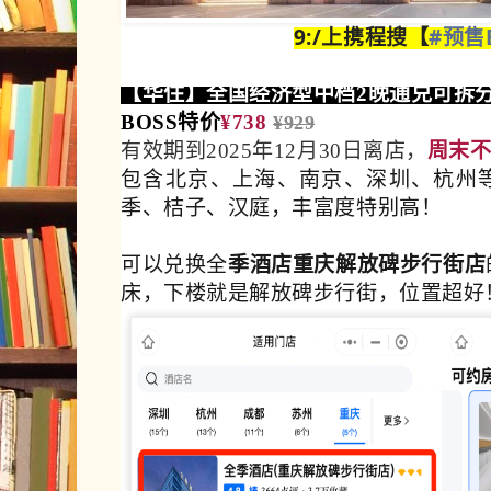
9:/上携程搜【
#预售B
【华住】全国经济型中档2晚通兑可拆分-
BOSS特价
¥738
¥929
有效期到2025年12月30日离店
，
周末
包含北京、上海、南京、深圳、杭州
季、桔子、汉庭，丰富度特别高！
可
以兑
换
全
季酒店重庆解放碑步行街店
床，下楼就是解放碑步行街，位置超好