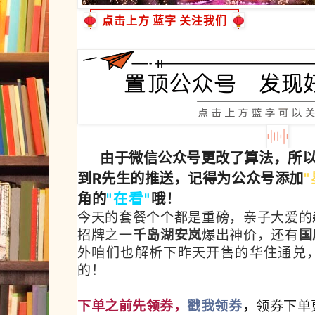
点击上方
蓝字
关注我们
由于微信公众号更改了算法，所
到R先生的推送，记得为公众号添加
"
角的
"
在
看"
哦！
今天的套餐个个都是重磅，亲子大爱的
招牌之一
千岛湖安岚
爆出神价，还有
国
外咱们也解析下昨天开售的华住通兑
的！
下单之前先领券，
戳我领券
，
领券下单