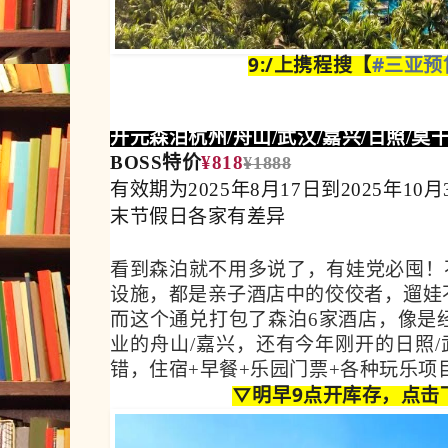
9:/上携程搜【
#三亚预售
开元森泊杭州/舟山/武汉/嘉兴/日照/莫
BOSS特价
¥818
¥1888
有效期为2025年8月17日到2025年10
末节假日各家有差异
看到森泊就不用多说了，有娃党必囤！
设施，都是亲子酒店中的佼佼者，遛娃
而这个通兑打包了森泊6家酒店，像是
业的舟山/嘉兴，还有今年刚开的日照
错，
住宿+早餐+乐园门票+各种玩乐项
▽明早9点开库存，点击