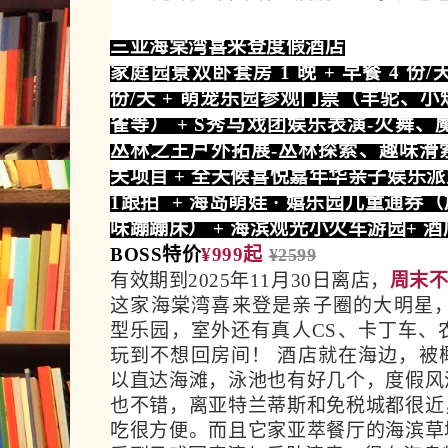
三亚海棠湾喜来登度假酒店
家庭园景双卧套房 1 晚 + 早餐 4 份/
份/天 + 萌宠乐园参观门票（羊驼、
雀等） + S秀马戏团娱乐表演-火舞
丛林之王户外拓展-丛林探索、趣味滑
关项目 + 全天候喜悦嘉年华亲子娱乐派
1跟拍 + 海岛萌娃 · 嬉乐园儿童通
味蹦蹦床） + 海滨观光小火车游园+ 
BOSS特价
¥999起
¥2599
有效期到2025年11月30日离店，
周末
这家海棠湾喜来登是亲子圈的大明星，
型乐园，室外还有真人CS、卡丁车、
玩到不想回房间！ 酒店就在海边，被
以直达海滩，泳池也有好几个，度假风
也不错，离亚特兰蒂斯和免税城都很近
吃很方便。而且它家亚萃餐厅的海滨草