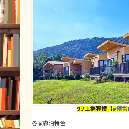
9:/上携程搜【
#预售B
各家森泊特色