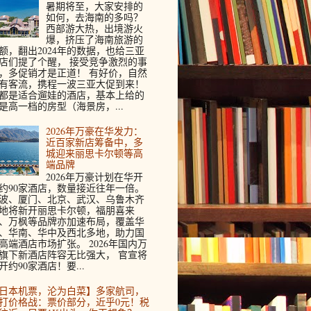
暑期将至，大家安排的
如何，去海南的多吗？
西部游大热，出境游火
爆，挤压了海南旅游的
额，翻出2024年的数据，也给三亚
店们提了个醒， 接受竞争激烈的事
，多促销才是正道！ 有好价，自然
有客流，携程一波三亚大促到来！
都是适合遛娃的酒店，基本上给的
是高一档的房型（海景房，...
2026年万豪在华发力：
近百家新店筹备中，多
城迎来丽思卡尔顿等高
端品牌
2026年万豪计划在华开
约90家酒店，数量接近往年一倍。
波、厦门、北京、武汉、乌鲁木齐
地将新开丽思卡尔顿，福朋喜来
、万枫等品牌亦加速布局，覆盖华
、华南、华中及西北多地，助力国
高端酒店市场扩张。 2026年国内万
旗下新酒店阵容无比强大， 官宣将
开约90家酒店！要...
日本机票，沦为白菜】多家航司，
打价格战：票价部分，近乎0元！税