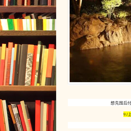
想先囤后付
9: