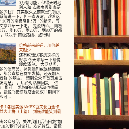
5万有可能，但得天时地
利人和 去趟南极到底要
多少钱？ 其实很久之前就想写篇文
系统说一下，但一直没写，趁着这
" 20万的南极降到5万 "的新闻，写
文章介绍一下吧。 先说结论， 南极
5万，到10万，到20万、到80万的都
 ，取决于 南极路线、旅行时...
价格越来越好，加价越
来越少
还有吃饭送客房这样的
好事 今天来写一下凯悦
爆款清单。 大促期间，
多闪促商品、补货通知或是精选爆
，都会直接在群里发掉，还没加入
者群 的朋友， 请到公众号首页点击
发消息」 ，后台对话框回复 「进
」 即可。 凯悦的店铺活动也很简
，凯悦飞猪旗舰店会员双11期间下
即可...
卡 I 各国美运AMEX百夫长白金卡
益大比拼（上篇） 到底谁能笑到最
击公众号👇，关注我们 后台回复"加
"加入我们讨论群。欢迎转载，请标