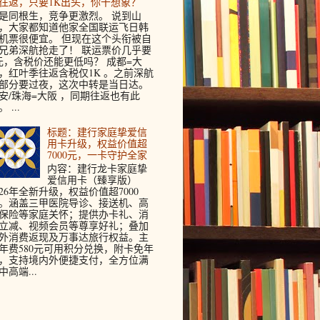
往返，只要1K出头，你干想象？
是同根生，竞争更激烈。 说到山
，大家都知道他家全国联运飞日韩
机票很便宜。 但现在这个头衔被自
兄弟深航抢走了！ 联运票价几乎要
元，含税价还能更低吗？ 成都=大
，红叶季往返含税仅1K 。之前深航
部分要过夜，这次中转是当日达。
安/珠海=大阪 ，同期往返也有此
 ...
标题：建行家庭挚爱信
用卡升级，权益价值超
7000元，一卡守护全家
内容：建行龙卡家庭挚
爱信用卡（臻享版）
026年全新升级，权益价值超7000
。涵盖三甲医院导诊、接送机、高
保险等家庭关怀；提供办卡礼、消
立减、视频会员等尊享好礼；叠加
外消费返现及万事达旅行权益。主
年费580元可用积分兑换，附卡免年
，支持境内外便捷支付，全方位满
中高端...