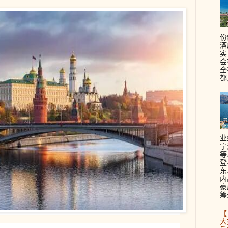
份
酒
实
会
全
都
业
宁
等
登
东
内
豪
筹
【
大