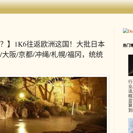
？】1K6往返欧洲这国！大批日本
热门
大阪/京都/冲绳/札幌/福冈，统统
行
业
适
精
蓝
算
到