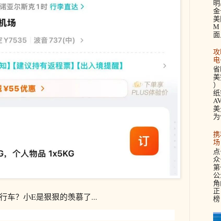
明
金
美
M 
面
攻
电
省
美签
）
纸
A
美
为
携
场
点
众
第
公
角
正
行车？小E是狠狠的羡慕了...
榜