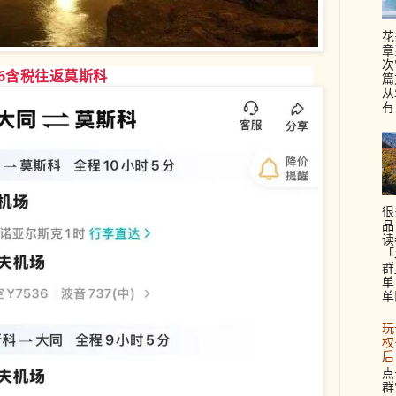
花
章
次
K6含税往返莫斯科
篇
从
有
很
品
读
「
群
单
单
玩
权
后
点
群