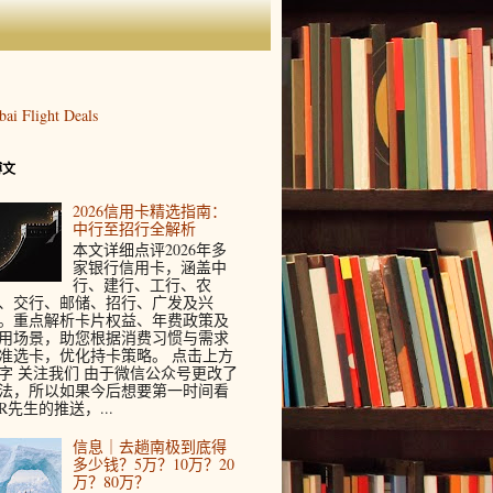
博文
2026信用卡精选指南：
中行至招行全解析
本文详细点评2026年多
家银行信用卡，涵盖中
行、建行、工行、农
、交行、邮储、招行、广发及兴
。重点解析卡片权益、年费政策及
用场景，助您根据消费习惯与需求
准选卡，优化持卡策略。 点击上方
字 关注我们 由于微信公众号更改了
法，所以如果今后想要第一时间看
R先生的推送，...
信息｜去趟南极到底得
多少钱？5万？10万？20
万？80万？