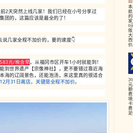
后
本
，前2天突然上线几家！我们已经在小号分享过
航
的
集团的，这篇应该是最全的了！
家
0
阪
大
先说几家全程不加价的，要的速度
👇
西
价。
83元/晚含早
，从福冈市区开车1小时就能到！
能到世界遗产【宗像神社】，更不要错过靠近海
本海的辽阔景色，还能泡汤，来这里真的很适合
2
12月31日离店，关键是全程不加价。
元
额
费
境
卡
费
足