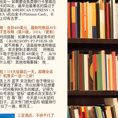
出处～ 如果要说各类银行卡里面白
卡的叫法，最早且最著名的莫过于
国运通 AMERICAN EXPRESS ( A
EX )的白金卡(Platinum Card)，卡
上印有古罗...
略｜涨到400美元…最新阿根廷AVE
子签攻略（第10版，2024。7更新）
时间提醒：如果你没有满足条件的
 （ B1/B2/J/O/P1-P2-P3/E/H-1B
 ，就不用看了，请直接申请阿根廷
签。 本次更新主要内容 ： 阿根廷
VE电子签涨价到 400美元 了… 从50
元，到200美元，到400美元，这是
什么呢？ 其他攻略集锦： 攻...
程丨318大促最后一天，超爆全返
！机票买一送一上新！
击上方 蓝字 关注我们 由于微信公
号更改了算法，所以如果今后想要
一时间看到R先生的推送，记得为
众号添加 "星标" 或者点击文章右下
的 " 在 看" 哦！ 今天是318大促的
日子，这次专门把大促的 销量排行
 拉了一遍，断货王...
三亚酒店，不拼不行了