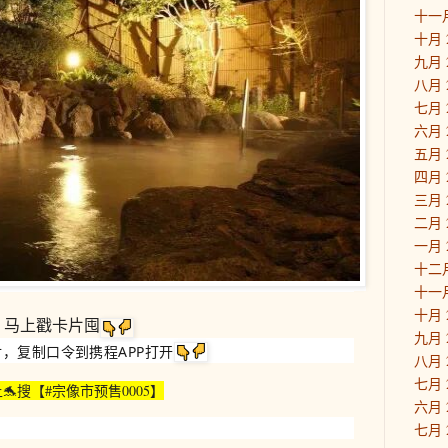
十一月
十月 
九月 
八月 
七月 
六月 
五月 
四月 
三月 
二月 
一月 
十二月
十一月
十月 
马上戳卡片囤
九月 
，复制口令到携程APP打开
八月 
七月 
/上🐬搜【#宗像市预售0005】
六月 
七月 