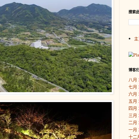
搜索
主
博客
八月 
七月 
六月 
五月 
四月 
三月 
二月 
一月 
十二月