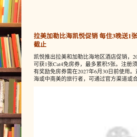
拉美加勒比海凯悦促销 每住3晚送1张免
截止
凯悦推出拉美和加勒比海地区酒店促销，20
可获1张Cat4免房券，最多累积5张。注册须
有奖励免房券需在2027年6月30日前使
海或中南美的旅行者，可通过官方渠道或合作预