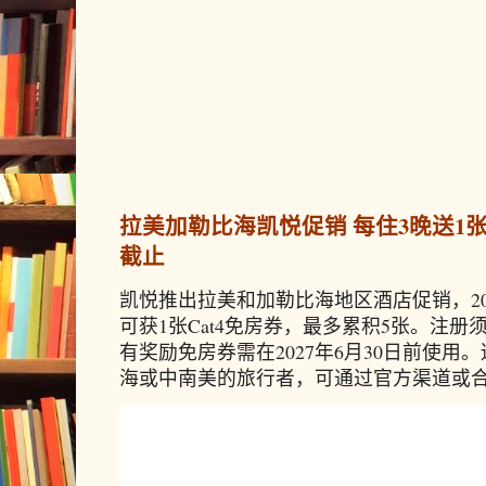
拉美加勒比海凯悦促销 每住3晚送1张免
截止
凯悦推出拉美和加勒比海地区酒店促销，20
可获1张Cat4免房券，最多累积5张。注册须
有奖励免房券需在2027年6月30日前使
海或中南美的旅行者，可通过官方渠道或合作预