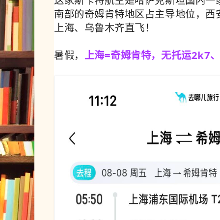
这家
斯卡特
航空是哈萨克斯坦国内一
南部的奇姆肯特地区占主导地位，
西
上海、乌鲁木齐直飞！
暑假，
上海=奇姆肯特，无托运2k7、