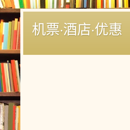
机票·酒店·优惠