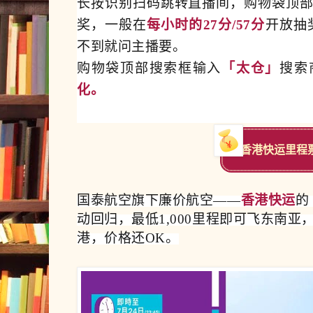
长按识别扫码跳转直播间，购物袋顶
奖，一般在
每小时的27分/57分
开放抽
不到就问主播要。
购物袋顶部搜索框输入
「太仓」
搜索
化。
香港快运里程
国泰航空旗下廉价航空——
香港快运
的
动回归，最低1,000里程即可飞东南
港，价格还OK。