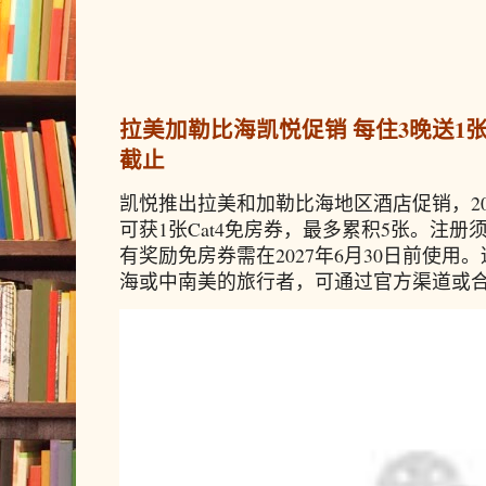
拉美加勒比海凯悦促销 每住3晚送1张免
截止
凯悦推出拉美和加勒比海地区酒店促销，20
可获1张Cat4免房券，最多累积5张。注册须
有奖励免房券需在2027年6月30日前使
海或中南美的旅行者，可通过官方渠道或合作预