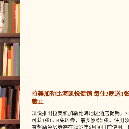
拉美加勒比海凯悦促销 每住3晚送1张免
截止
凯悦推出拉美和加勒比海地区酒店促销，20
可获1张Cat4免房券，最多累积5张。注册须
有奖励免房券需在2027年6月30日前使