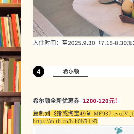
入住时间：至2025.9.30（7.18-8.30
4
希尔顿
希尔顿全新优惠券
1200-120元！
复制到
飞猪
或
淘宝
49￥ MF937 cvuIVrj
https://m.tb.cn/h.h0hR1eR