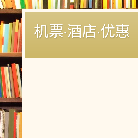
机票·酒店·优惠