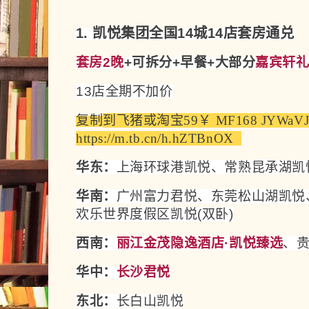
1. 凯悦集团全国14城14店套房
通兑
套房
2晚
+
可拆分+早餐+大部分
嘉宾轩
13店全期不加价
复制
到飞猪
或
淘宝
59￥ MF168 JYWaVJ
https://m.tb.cn/h.hZTBnOX  
华东：
上海环球港凯悦、
常熟昆承湖凯
华南：
广州富力君悦、东莞松山湖凯悦
欢乐世界度假区凯悦(双卧)
西南：
丽江金茂隐逸酒店·凯悦臻选
、
华中：
长沙君悦
东北：
长白山凯悦