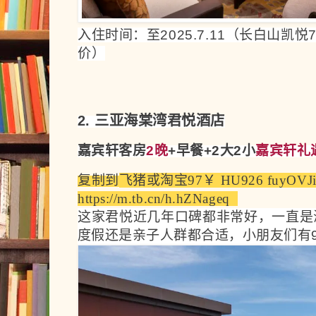
入住时间：至2025.7.11（长白山凯
悦7
价）
2. 三亚海棠湾君悦酒店
嘉宾轩客房
2晚
+早餐+2大2小
嘉宾轩礼
复制到
飞猪
或
淘宝
97￥ HU926 fuyOVJ
https://m.tb.cn/h.hZNageq  
这家君悦近几年口碑都非常好，
一直是
度假还是亲子人群都合适，
小朋友们有