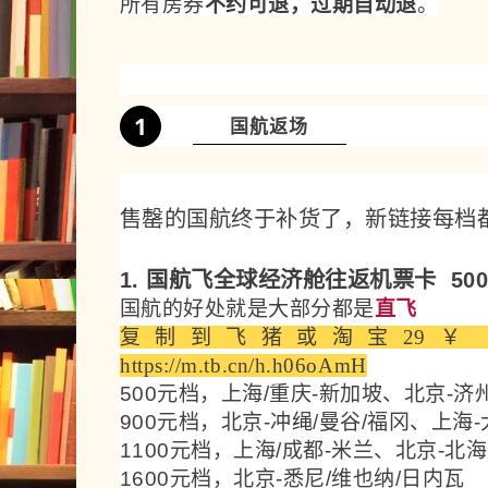
所有房券
不约可退，过期自动退
。
1
国航返场
售罄的国航终于补货了，新链接每档
1. 国航飞全球经济舱往返机票卡 50
国航的好处就是大部分都是
直飞
复制到飞猪或
淘宝
29￥ C
https://m.tb.cn/h.h06oAmH
500元档，上海/重庆-新加坡、北京-济
900元档，北京-冲绳/曼谷/福冈、上海
1100元档，上海/成都-米兰、北京-北
1600元档，北京-悉尼/维也纳/日内瓦