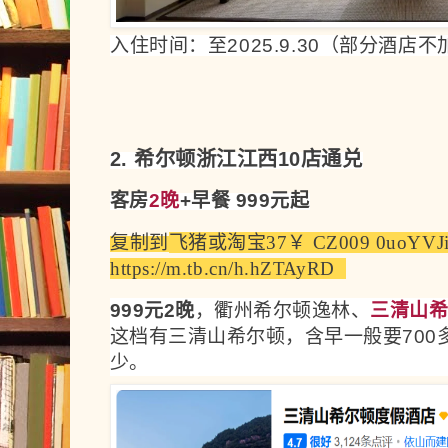
入住时间：至2025.9.30（部分酒店不
2. 希尔顿浙江江西10店通兑
客房
2晚
+早餐 999元起
复制到
飞猪
或
淘宝
37￥ CZ009 0uoYVJ
https://m.tb.cn/h.hZTAyRD  
999元2晚
，衢州希尔顿逸林、
三清山
这档有三清山希尔顿，含早一般要700
少。