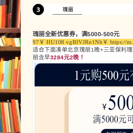
3
瑰
丽
瑰丽全新优惠券，
满5000-500
元
97￥ HU108 vgBIVJRn1Nh￥ https://m.t
适合下面凑单北京瑰丽1晚+三亚保利
丽含早
3284元
2晚
！