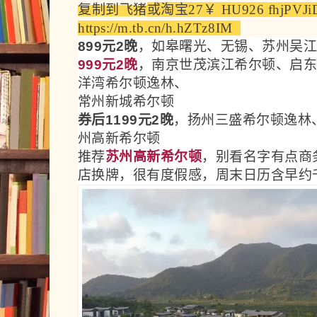
复制到飞猪
或
淘宝
27￥ HU926 fhjPVJi
https://m.tb.cn/h.hZTz8IM  
899元2晚
，如皋曙光、无锡、苏州吴
999元2晚
，
南京世茂滨江希尔顿、启
洋湾希尔顿逸林、
常州新城希尔顿
券后1199元2晚
，
扬州三盛希尔顿逸林
州高新希尔顿
推荐
苏州高新希尔顿
，别看名字有点商
店换牌，很有度假感，周末日历含早约