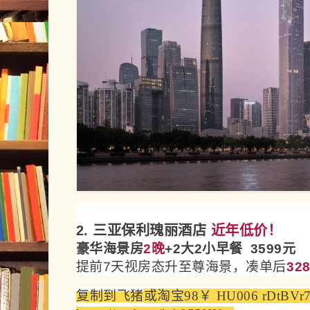
2. 三亚保利瑰丽酒店
近年低价！
豪华海景房
2晚
+2大2小早餐
3599元
提前7天视房态升至尊海景，凑单后
32
复制到飞猪
或
淘宝
98￥ HU006 rDtBVr