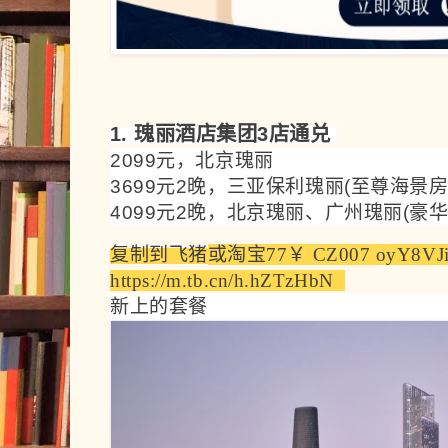
1. 瑰丽酒店集团3店通兑
2099元，北京瑰丽
3699元2晚，三亚保利瑰丽(至尊海景房
4099元2晚，北京瑰丽、广州瑰丽(豪华
复制到飞猪
或
淘宝
77￥ CZ007 oyY8VJi
https://m.tb.cn/h.hZTzHbN  
新上的套餐