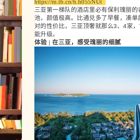
https://m.tb.cn/h.h055NUt  
三亚第一梯队的酒店里必有保利瑰丽的
池，
颜值极高。比通兑多了早餐，凑单
对的性价比，
三亚顶奢就那么3、4家，
能升级。
体验 | 在三亚，感受瑰丽的细腻