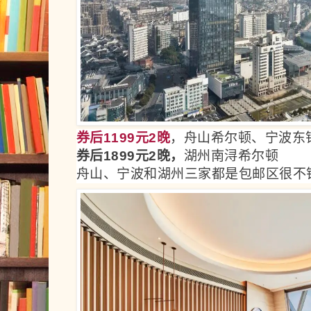
券后1199元2晚
，舟山希尔顿、宁波东
券后1899元2晚，
湖州南浔希尔顿
舟山、宁波和湖州三家都是包邮区很不