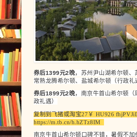
券后1399
元2晚
，
苏州尹山湖希尔顿、
常熟龙腾希尔顿、盐城希尔顿（行政礼
券后1899
元2晚
，南京牛首山希尔顿（周
政礼遇）
复制到飞猪
或
淘宝
27￥ HU926 fhjPVJi
https://m.tb.cn/h.hZTz8IM  
南京牛首山希尔顿口碑不错，暑假不加