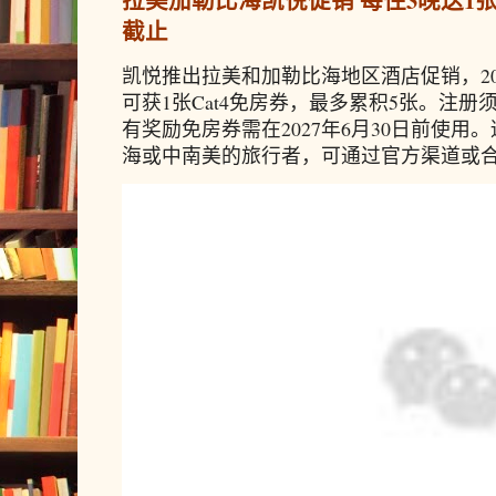
拉美加勒比海凯悦促销 每住3晚送1张免
截止
凯悦推出拉美和加勒比海地区酒店促销，20
可获1张Cat4免房券，最多累积5张。注册须
有奖励免房券需在2027年6月30日前使
海或中南美的旅行者，可通过官方渠道或合作预