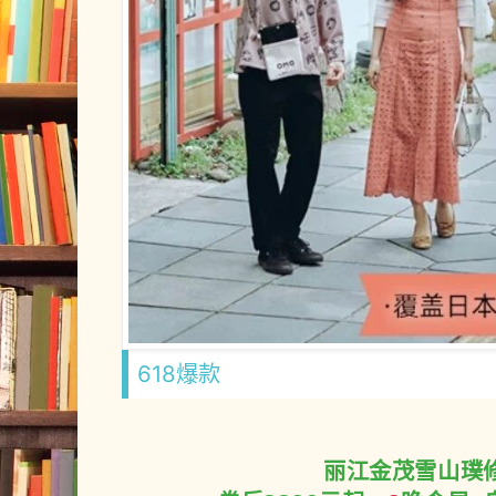
618爆款
丽江金茂雪山璞