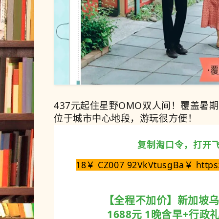
437元起住星野OMO双人间！覆盖暑
位于城市中心地段，游玩很方便！
复制淘口令，打开
18￥ CZ007 92VkVtusgBa￥ https:
【全程不加价】新加坡
1688元
1晚含早+行政