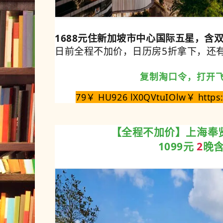
1688元住新加坡市中心国际五星，含
日前全程不加价，日历房5折拿下，还
复制淘口令，打开
79￥ HU926 lX0QVtuIOlw￥ https:
【全程不加价
】上海奉
1099元
2
晚