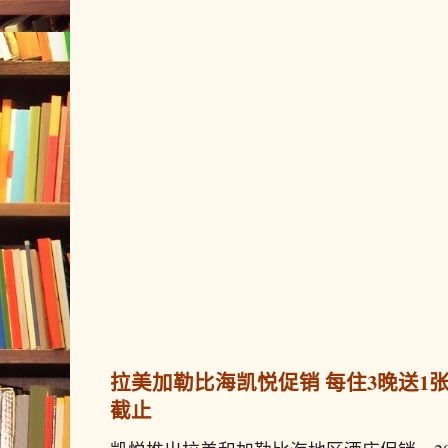
拉美加勒比海凯悦促销 每住3晚送1张免
截止