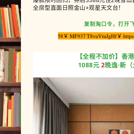
爆款限时回归，券后3388元住2晚雪
全房型直面日照金山+观星天文台！
复制淘口令，打开
58￥ MF937 T8vuVtuJgHf￥ https:/
【全程不加价】香
1088元
2
晚逸·新