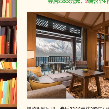
券后3388元起，
2
晚含早+