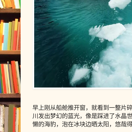
早上刚从船舱推开窗，就看到一整片
川发出梦幻的蓝光，像是踩进了水晶
懒的海豹，泡在冰块边晒太阳，悠哉