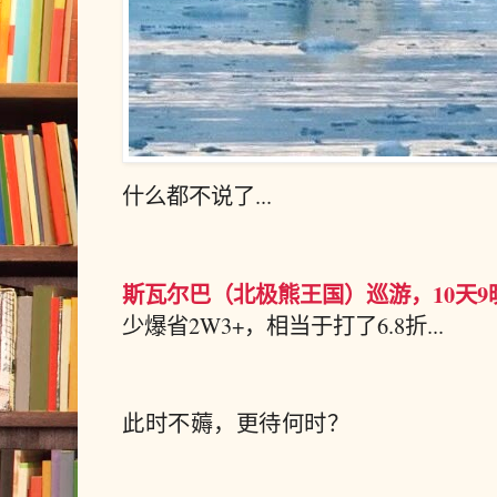
什么都不说了...
斯瓦尔巴（北极熊王国）巡游，10天9晚
少爆省2W3+，相当于打了6.8折...
此时
不薅，更待何时？