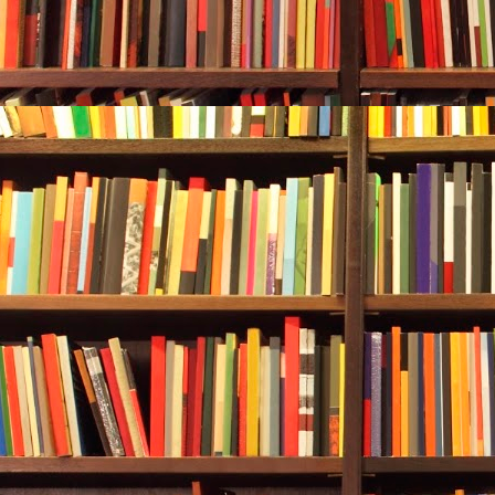
Q14：境外人士是否可以参与2025"乐品
境外人士如能通过银联云闪付、支
证，且参与活动领券时使用设备的
就可以参加活动。
Q15：哪些餐饮企业可以报名参与本次活动
在本市从事餐饮行业经营、证照齐
可报名参加2025"乐品上海"餐饮
求和报名方式可查询上海市商务委
2025"乐品上海"餐饮消费券企业