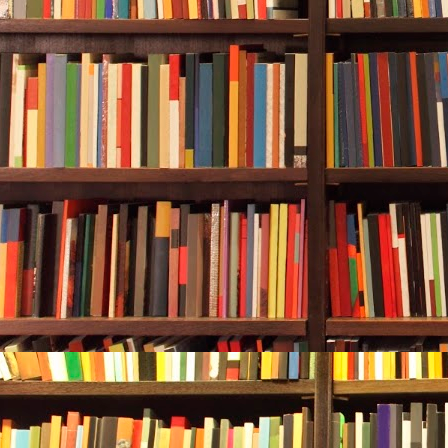
新参与活动的商户名单直至活动结
Q19：参与2025"乐品上海"餐饮消费券
是否有影响？
消费者核销消费券后，实付金额与
径清算，入账时间不变，所以不会
Q20：消费者或者参与企业在核销2025"
到问题时如何求助？
可通过消费券发放平台咨询相关信