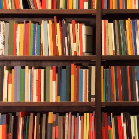
动各项规则，禁止消费券用于购买
定金等，严厉打击虚假交易套现套
此外，对于申请退出活动的企业，
平台确认关闭支付通道并删除门店
以停止餐饮消费券的核销。
同时，
避免出现"误操作"，并第一时间
活动告示。对已提前预定来店就餐
并做好解释说明工作。