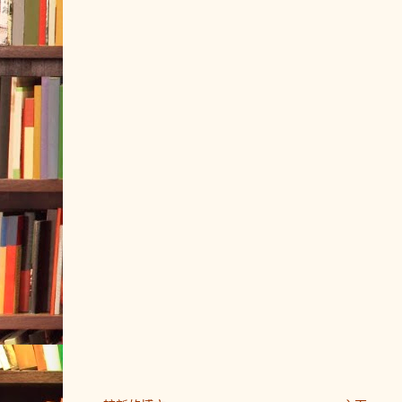
将分批次通过相关渠道公布参与活
段发放
，兼顾市民在不同时间的健
5.普惠类、特色展映类消费券仅限
化、健身常态化，工作、学习、生
上海市的用户领取、使用，文娱联动
2025年消费券折扣优惠力度总体高
领取，只要人在上海均有机会参与
购买消费券活动期间内上海市演出票
300元减90、满500元减180、满10
用户领取后使用；
6.同一账号、手机号、移动设备
发放规则
市民可通过市体育局建立的体育消
三
同一用户。
在微信、支付宝、
丨健身地图"，
Q3：消费者如何领取2025"乐品上海"餐
和使用体育消费券
，实名注册参与
七、活动须知
（一）券面规则
身地图"同时开通英文版，现有外国
消费者与电影院应自觉遵守活动
"
2025"乐品上海"餐饮消费券采用
册使用。
利、刷单套现、软件作弊、虚假交易
本次拟发放的旅游消费券分为"住宿
方式发放。银联云闪付、支付宝和
行为。消费券领取后须在有效期内使
消费券发放平台，消费者可在每一
中，住宿类消费券仅适用于宾馆酒
作废。
市体育局将加强发券信息平台服务
家平台APP或小程序报名领取"乐
用于部分A级旅游景区（点）、黄
警，落实用户实名制，严格执行领
签后，消费券将于每轮核销日前自
有序。
光巴士游览等游览产品。
平台账户中。
一图看懂消费券
住宿类券面规则：满300元减90元、满