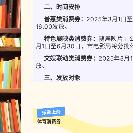
第一轮核销日自3月1日（周六）起
三是在消费者体验上，采用"提质
二、时间安排
一）。
化。
本次旅游消费券的领取按照"
普惠类消费券：
2025年3月1日
活"的原则，采用"在线报名、摇
16:00发放。
式，给予消费者充分的报名时间
消费者等群体的诉求，做到"广泛
特色展映类消费券：
随展映片单公
惠民政策受益于更多消费者。同时
0
5
月1日至6月30日，市电影局将分批
海"旅游消费券与各类区级层面旅
使用规则
文娱联动类消费券：
2025年3
动更多场景联动，玩法升级。鼓
放。
消费者在参与活动企业门店消费时，
身特点，在本次消费券发放时段
宝、微信支付的付款码，自动享受满
力驱动文旅消费提频扩容。
三、发放对象
参加活动商家的优惠叠加使用，以扣
额享受满减抵扣优惠。消费者在领取
普惠类、特色展映类消费券仅限G
内使用，
严
逾期未使用将自动作废。
海市的用户领取、使用，文娱联动类
券、预付卡充值、预付定金等。消费
买消费券活动期间内上海市演出票（
乐动上海
户领取后使用。
售。
体育消费券
四、发放渠道和方式
具体怎么领