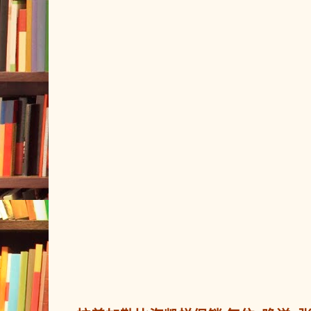
2. 摇号中签。
摇号全过程由公证机
Q6：2025"乐品上海"餐饮消费券有效期
"乐动上海
后续市体育局还将发布
点场馆名单以及场馆招募等更多
每轮每次报名启动后的次周推送给
第一轮核销日自3月1日（周六）起
体育场馆积极参与本次体育消费券
消费券存入中签消费者报名时使用的
（周一）晚23：59。后续安排将
3.查询使用。
消费券存入次日起即
2025年"乐动上海
费核销。消费券可与参与活动商户
领用指南
Q7：哪些消费者可以报名领取消费券？
费额享受对应的满减抵扣优惠。
点击查看大
位置信息定位在上海的消费者均可报
（三）使用规则
海"餐饮消费券。
1. 银联平台领取的消费券：
Q8：同一个消费者可以在三家发放平台同时
（1）在线预订支付类：
消费者通过