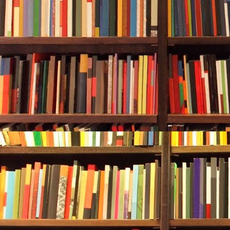
不一定相同。由于每个企业的支付
时核销三个平台发放的消费券。消
券所属的平台，查询具体可以核销
店信息。
Q23：消费者反映在门店核销时没有成功
一是
可能有这样几个原因：
企业未
二是
不在参与活动的名单中。
企业
但仅开通了云闪付、微信支付、支
一个或两个渠道，如消费者在微信
但该企业并未开通微信支付，也会
费者在核销时需要打开手机定位，