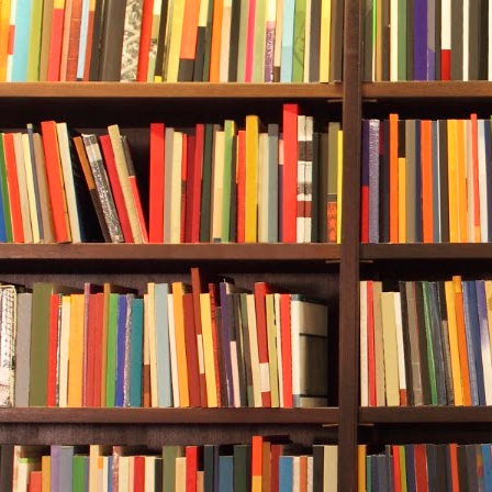
热线分别为：银联云闪付95516、支
95017。
Q21：领取到的2025"乐品上海"餐饮消
在每个平台领取到的消费券不能跨
支付宝领取的消费券只能通过支付
付、云闪付同理。
Q22：三个消费券发放平台参与活动的企