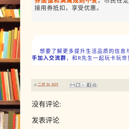
券面值和满减规则不变
，市民在
接用券抵扣，享受优惠。
日（周三）24:00前确认摇号中签
以上三类消费券不可叠加使用。
热点问答
第二轮共安排资金3000万元，发放时
六、领取细则
点击查看大
底。
1.单一平台同一用户，活动期间
最多可领取2次（周一至周四30+6
Q1：本次餐饮消费券发放有何考虑？
同时，发放助老、游泳、冰雪运动
20+40元券各最多1次），特色展
想要了解更多提升生活品质的信息
7种专项券
个自然月各最多可领取1次；
心、足球、网球等
，为
手加入交流群
，和R先生一起玩卡玩世
本次活动旨在贯彻落实国务院和本
提供多样化服务。各类体育消费券
2.每类消费券每天最多可领取1次
有关工作部署，回应广大消费者热
每人每周最多可以领取3张、每人
参与活动
二
体规则以"来沪动丨健身地图"公示
家庭式、场景式和体验式餐饮消费
3.用户每领取1次消费券计为使
at
二月 20, 2025
取后24小时内有效，若用户领取消
费、集聚人气、活跃氛围，充分领
票，亦计1次；
本市宾馆酒店，以及部分A级旅游
品尝环球美食和中华美味。
没有评论:
苏州河游览、观光巴士游览企业；
4.单人券使用门槛：每笔订单购
领用券渠道广泛，运
付门槛9.9元；双人券使用门槛：
失信名单，未被"信用中国"网站列
发表评论
票，设置最低实付门槛19.8元；
2025年"乐动上海"体育消费券每天
Q2：2025"乐品上海"餐饮消费券的券面设