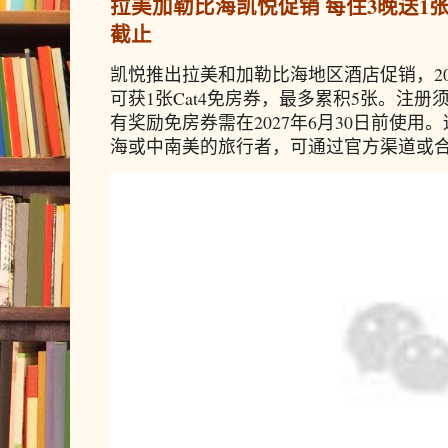
拉美加勒比海凯悦促销 每住3晚送1张免
海"餐饮消费券吗？
儿、同程等在线旅游平台，以及相
截止
可以，每个平台每轮可以分别报名
（点）、黄浦江游览、苏州河游览
凯悦推出拉美和加勒比海地区酒店促销，20
可获1张Cat4免房券，最多累积5张。注册须
APP或小程序预订参与活动的商户
有奖励免房券需在2027年6月30日前使
海或中南美的旅行者，可通过官方渠道或合作预
付/云闪付支付，使用消费券享受满
Q9：2025"乐品上海"餐饮消费券如何核销
（2）门店柜台支付类：
消费者在参
消费者在参与活动企业门店消费时
平台公布的商户名单）现场柜台结账
付宝、微信支付付款码，自动享受
支付，使用消费券享受满减抵扣优
费者在银联云闪付上领取了餐饮消
联云闪付APP付款码，即可自动
者在每个平台领取的消费券，只能
企业门店核销领取的消费券。
2. 支付宝、微信平台领取的消费券