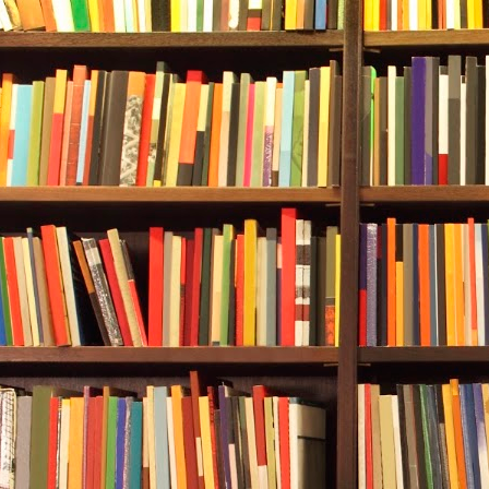
报名系统进行报名。具体分三种情
上海"的企业，
须登陆报名平台点击
承诺书，一般无需再次提交其他报
已参与2024"乐品上海"但需要调
陆报名系统点击提交2025年活动
新报名参与的
相关门店报名信息；
并仔细填写报名信息，提交2025
他报名材料，相关信息核验通过后
Q18：餐饮企业报名是否有截止日期？
第一轮企业报名时间为2025年2月1
（周日）。后续每月中旬至当月月