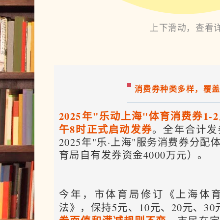
通过淘票票、猫眼两大购票平台，
0
6
券包形式每日限量发放，先领先得。
领券渠道
一起来看攻
上
下滑动，查看
五、券面规则
活动报名期间，消费者可分别登录银
报名领券。具体如下：
发放对象
券面规则分为普惠、特色展映、
一
为：单人券20/30元、双人券40/6
消费券种类多样，覆
1.普惠类消费券：
活动期间每周
银联云闪付：
云闪付APP"本地精彩"
（一）发放对象
人消费券20元、双人消费券40元
索"乐品上海"进入活动页面。
2025年"乐动上海"体育消费券1
可领取使用单人消费券30元、双人
以上海为旅游目的地的外埠游客及
午8时正式启动发券
。全年合计发
用日期界定以实际观影日期为准。
2025年"乐·上海"服务消费券分配
支付宝：
支付宝APP首页搜索"乐品上
2.特色展映类消费券：
单人消费券
（二）发放时间
育局自有发券资金4000万元）。
元。用于"电影之城"特色展映片单
旅游消费券发放安排两个轮次。第一
3.文娱联动类消费券：
单人消费券
微信：
通过微信APP搜索、扫一扫小
今年，市体育局修订《上海体
元。定向发放至在淘票票、猫眼相关平
发放时间为2025年2月底至4月底，
进入"乐品上海餐饮消费券"微信小程
法》，保持5元、10元、20元、30
日至6月30日期间开演的上海演出项
六）08:00至2月24日（周一）24:
的用户，购买演出票后可至指定页面