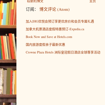
较新的博文
主页
场馆数量更丰富，带
元减270元、满1200元减360元。
订阅：
博文评论 (Atom)
Q4：消费者领取2025"乐品上海"餐饮消
今年，市体育局将招募更多市民
（点击查看大
游览类券面规则：满30元减15元、满
加入IHG优悦会预订享更优房价和会员专属礼遇
费券服务，进一步健全场馆准入
每位消费者每个平台每轮限报名一
加拿大机票酒店度假特惠预订-Expedia.ca
目前已有600多
方便市民用券。
50元、满150元减75元。
取一张消费券。
全年超过800家定点体育场馆，覆
Book Now and Save at Hotels.com
道、乡镇
。
国内旅游度假亲子最新优惠
Crowne Plaza Hotels 洲际皇冠假日酒店全球尊享活动
（二）领取形式
Q5：消费者何时可以领取2025"乐品上海
同时，市体育局注重商旅文体展
对于体育场馆服务业、体育用品
根据活动总体安排，第一轮消费者报
本次旅游消费券的领取采用"在线报
通出行等领域的带动效应，将结合2
日（周六）至2月24日（周一），
宣传周、上海体育消费节、重点
1. 在线报名。
每轮每次活动开始后
（周三）确定，消费券于2月28日
体育消费券专项活动
开展
，并在
相应的平台APP或小程序。后续安
可以登录微信、支付宝、银联三家发
传海报，指导市民领用体育消费
境。
分别报名一次、摇号一次。