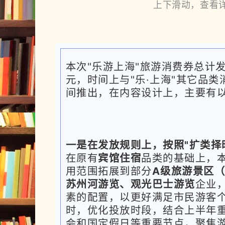
上
下滑动，查看
0
4
领券规则
采用"在线报名、摇号中签"方式。
具
报名安排将另行公告。
本次"乐游上海"旅游消费券总计发
元，时间上与"乐·上海"其它品类
间推出，在内容设计上，主要有
在线报名
在每轮消费券发放开始后，消费者
陆相关支付平台APP或小程序，报
一是在发放规则上，按照"扩类择
券面额。报名领券需授权消费者身
在原有
宾馆住宿
品类的基础上，
名、地理位置等信息，通过位置信
用范围拓展到部分
A级旅游景区
海、手机号是否已报名来确定消费
苏州河游览、观光巴士游览
企业
素的配置，以更好满足市民游客
时，优化投放时段，结合上半年
第一轮消费者报名领券时间为2025
会和国定假日等重要节点，聚焦