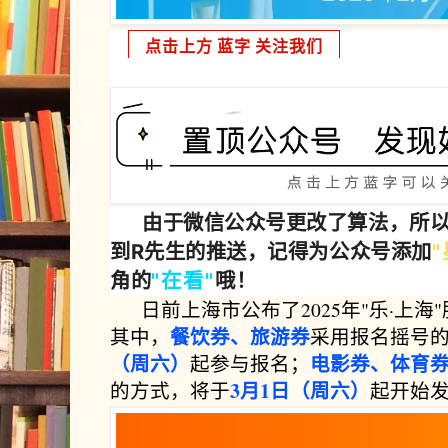
点击上方
蓝字
关注我们
由于微信公众号更改了算法，所
到R先生的推送，记得为公众号添加
"
角的
"
在
看"
哦！
日前上海市公布了2025年"乐·上
餐饮券、旅游券
其中，
采用报名摇号
（周六）
电影券、体育
起参与报名；
3月1日（周六）
的方式，将于
起开始