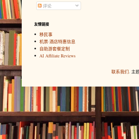
2.消费券不可用于充值或购买实物
评论
Q12：消费者获得消费券后如何查询参与
卡、团购券等，不可进行跨品类合
参与2025"乐品上海"餐饮消费券
友情链接
移民事
支付、支付宝平台均可提供根据消
3.银联平台的消费券分为在线预订
机票·酒店特惠信息
智能指引服务，方便消费者了解离
两类券适用场景不同，互不通用。
自助游套餐定制
的参与企业门店名称和详细地址。
AI Affiliate Reviews
事先在三个发放平台查询可核销消
4.消费券有效期为15天，逾期未
联系我们
. 
预订离店期限最迟为2025年8月31
出行日期最迟为2025年8月31日24:
Q13：外省市消费者是否可以参与2025"
5. 2025"乐游上海"旅游消费券
外省市消费者来到上海，只要位置
续公告。
领取2025"乐品上海"餐饮消费券。