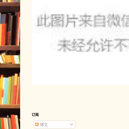
仅限在线预订平台使用，消费者通
Q10：2025"乐品上海"餐饮消费券是否
儿、同程等在线旅游平台，以及相
（点）、黄浦江游览、苏州河游览
2025"乐品上海"餐饮消费券可与
叠加使用，以扣除商户优惠后的实
APP或小程序预订参与活动的商户
优惠。
付或微信支付，使用消费券享受满
Q11：2025"乐品上海"餐饮消费券是否
（四）注意事项
进行转让？
1."住宿类"和"游览类"两类消费
严禁用于购买团购券、预付卡、预
关网络平台上转卖。
单笔订单内不可既使用住宿券又使
订阅
于游览类产品，游览券不适用于住
博文