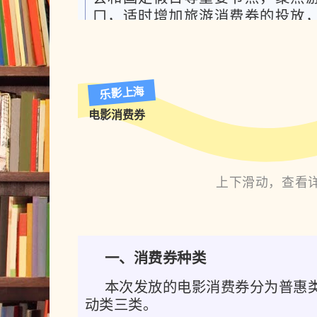
月24日（周一）。
口，适时增加旅游消费券的投放，
费"增量"。
摇号中签
乐影上海
每月报名结束后两日内于报名平台
电影消费券
费者的消费券将存入报名时使用的支
二是在使用方式上，根据"全域广
序。摇号全过程由公证机构进行公
本次旅游消费券设计有用于线上
券类版本，联合携程、美团、飞
居市场前列的在线旅游平台和锦
上
下滑动，查看
旅、亚朵、格林、洲际、万豪、
第一轮摇号中签结果将于2月26日
模前列的酒店集团开通了旅游消
于2月28日（周五）晚24点前存入
上线本次旅游消费券产品专区和
序。
的"一键触达"服务市民游客"一路
一、消费券种类
本次发放的电影消费券分为普惠
线下核销
动类三类。