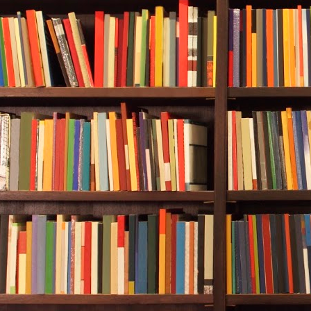
核销失败。建议消费者在到店消费
企业门店信息，并在核销时打开手机
申请退出活动，由于不同发放平台
同，各平台关闭支付渠道、删除门
一定时间差，可能会出现在特定时
付渠道却仅有一个或两个可以核销
不了解具体情况，出现原本可以核
五是
参与活动的企业均不接受远程
截屏核销等违反活动规则的情形。
Q24：企业提交的承诺书有什么要求？
盖章
企业在报名时提交的承诺书，