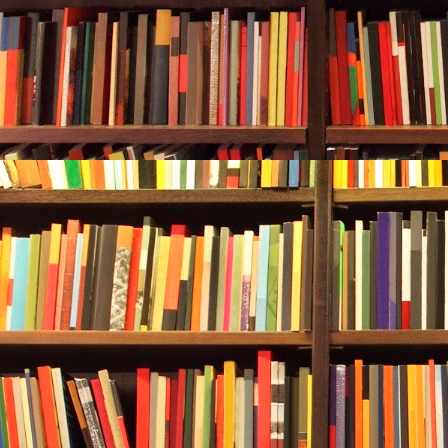
人资格，
分公司等分支机构、单一
总部或总公司统一报名。
Q25：企业报名后如何获悉报名是否成功？
企业报名后，资质初审结果和三家
终端的情况可在报名平台查询。请
的短信了解审核进展情况。
Q26：企业参与活动后需要注意哪些方面？
严格遵守"
企业需加强员工培训，