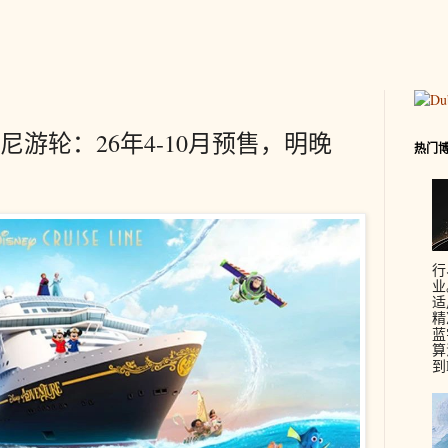
游轮：26年4-10月预售，明晚
热门
行
业
适
精
蓝
算
到