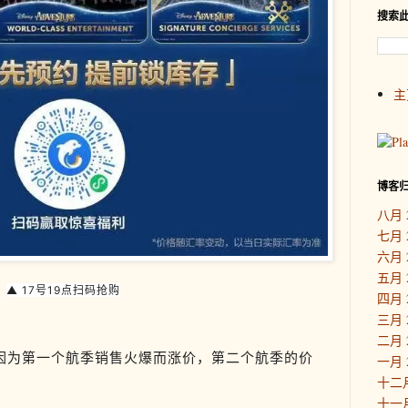
搜索
主
博客
八月 
七月 
六月 
五月 
▲ 17号19点扫码抢购
四月 
三月 
二月 
因为第一个航季销售火爆而涨价，第二个航季的价
一月 
十二月
十一月