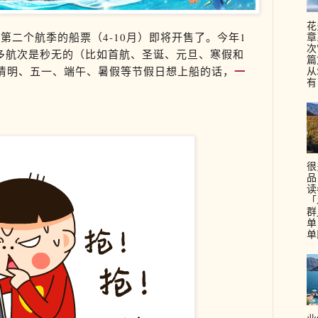
花
章
第二个航季的船票（4-10月）即将开售了。
今年1
次
多航次是秒无的（比如首航、圣诞、元旦、寒假和
篇
一
从
年清明、五一、端午、暑假等节假日想上船的话，
有
很
品
读
「
群
单
单