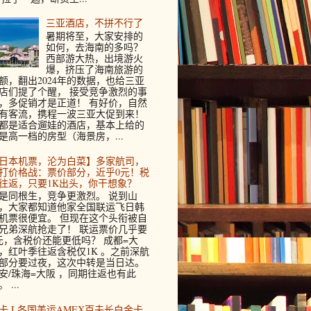
三亚酒店，不拼不行了
暑期将至，大家安排的
如何，去海南的多吗？
西部游大热，出境游火
爆，挤压了海南旅游的
额，翻出2024年的数据，也给三亚
店们提了个醒， 接受竞争激烈的事
，多促销才是正道！ 有好价，自然
有客流，携程一波三亚大促到来！
都是适合遛娃的酒店，基本上给的
是高一档的房型（海景房，...
日本机票，沦为白菜】多家航司，
打价格战：票价部分，近乎0元！税
往返，只要1K出头，你干想象？
是同根生，竞争更激烈。 说到山
，大家都知道他家全国联运飞日韩
机票很便宜。 但现在这个头衔被自
兄弟深航抢走了！ 联运票价几乎要
元，含税价还能更低吗？ 成都=大
，红叶季往返含税仅1K 。之前深航
部分要过夜，这次中转是当日达。
安/珠海=大阪 ，同期往返也有此
 ...
卡 I 各国美运AMEX百夫长白金卡