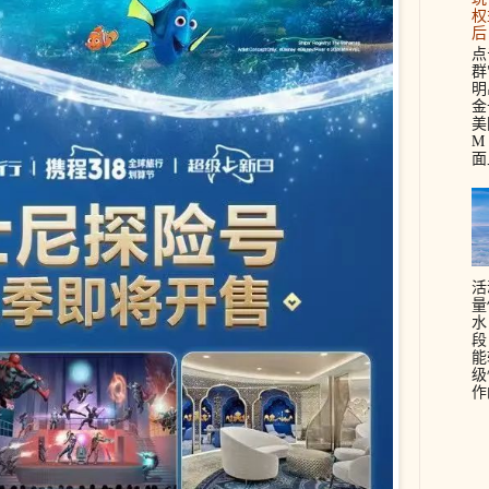
权
后
点
群
明
金
美
M 
面
活
量
水
段
能
级
作