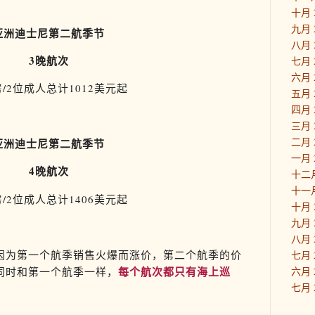
十月 
九月 
亚洲迪士尼第二航季节
八月 
3晚航次
七月 
六月 
/2位成人总计1012美元起
五月 
四月 
三月 
二月 
亚洲迪士尼第二航季节
一月 
4晚航次
十二月
十一月
/2位成人总计1406美元起
十月 
九月 
八月 
因为第一个航季销售火爆而涨价，第二个航季的价
七月 
每个航次都只有海上巡
同时和第一个航季一样，
六月 
七月 