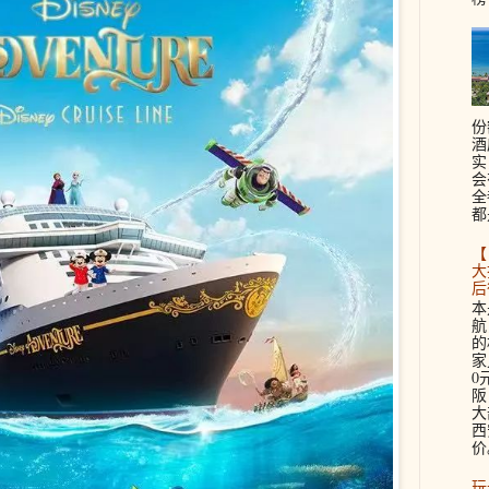
份
酒
实
会
全
都
【
大
后
本
航
的
家
0
阪
大
西
价。
玩