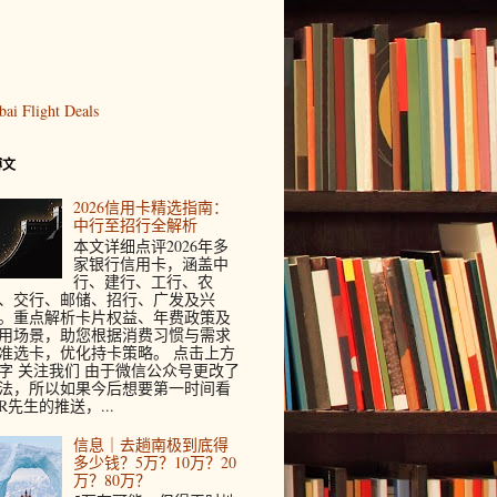
博文
2026信用卡精选指南：
中行至招行全解析
本文详细点评2026年多
家银行信用卡，涵盖中
行、建行、工行、农
、交行、邮储、招行、广发及兴
。重点解析卡片权益、年费政策及
用场景，助您根据消费习惯与需求
准选卡，优化持卡策略。 点击上方
字 关注我们 由于微信公众号更改了
法，所以如果今后想要第一时间看
R先生的推送，...
信息｜去趟南极到底得
多少钱？5万？10万？20
万？80万？