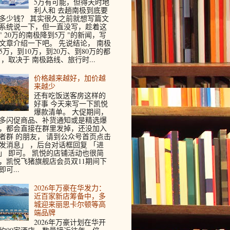
5万有可能，但得天时地
利人和 去趟南极到底要
多少钱？ 其实很久之前就想写篇文
系统说一下，但一直没写，趁着这
" 20万的南极降到5万 "的新闻，写
文章介绍一下吧。 先说结论， 南极
5万，到10万，到20万、到80万的都
 ，取决于 南极路线、旅行时...
价格越来越好，加价越
来越少
还有吃饭送客房这样的
好事 今天来写一下凯悦
爆款清单。 大促期间，
多闪促商品、补货通知或是精选爆
，都会直接在群里发掉，还没加入
者群 的朋友， 请到公众号首页点击
发消息」 ，后台对话框回复 「进
」 即可。 凯悦的店铺活动也很简
，凯悦飞猪旗舰店会员双11期间下
即可...
2026年万豪在华发力：
近百家新店筹备中，多
城迎来丽思卡尔顿等高
端品牌
2026年万豪计划在华开