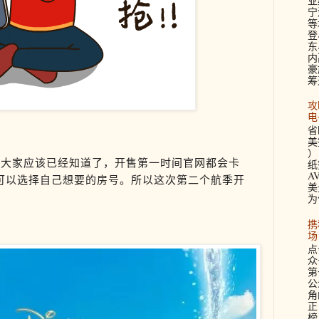
业
宁
等
登
东
内
豪
筹
攻
电
省
美签
）
候大家应该已经知道了，开售第一时间官网都会卡
纸
A
可以选择自己想要的房号。所以这次第二个航季开
美
。
为
携
场
点
众
第
公
角
正
榜