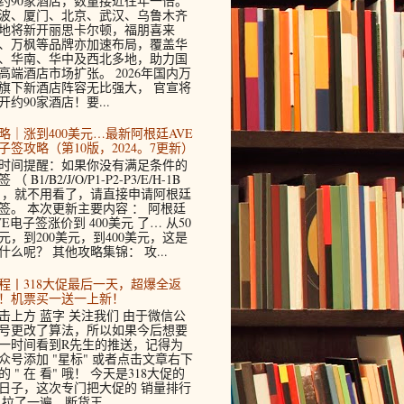
约90家酒店，数量接近往年一倍。
波、厦门、北京、武汉、乌鲁木齐
地将新开丽思卡尔顿，福朋喜来
、万枫等品牌亦加速布局，覆盖华
、华南、华中及西北多地，助力国
高端酒店市场扩张。 2026年国内万
旗下新酒店阵容无比强大， 官宣将
开约90家酒店！要...
略｜涨到400美元…最新阿根廷AVE
子签攻略（第10版，2024。7更新）
时间提醒：如果你没有满足条件的
 （ B1/B2/J/O/P1-P2-P3/E/H-1B
 ，就不用看了，请直接申请阿根廷
签。 本次更新主要内容 ： 阿根廷
VE电子签涨价到 400美元 了… 从50
元，到200美元，到400美元，这是
什么呢？ 其他攻略集锦： 攻...
程丨318大促最后一天，超爆全返
！机票买一送一上新！
击上方 蓝字 关注我们 由于微信公
号更改了算法，所以如果今后想要
一时间看到R先生的推送，记得为
众号添加 "星标" 或者点击文章右下
的 " 在 看" 哦！ 今天是318大促的
日子，这次专门把大促的 销量排行
 拉了一遍，断货王...