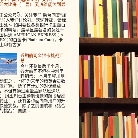
益大比拼（上篇） 到底谁能笑到最
击公众号👇，关注我们 后台回复"加
"加入我们讨论群。欢迎转载，请标
出处～ 如果要说各类银行卡里面白
卡的叫法，最早且最著名的莫过于
国运通 AMERICAN EXPRESS ( A
EX )的白金卡(Platinum Card)，卡
上印有古罗...
近期航司金银卡挑战汇
总
今年还剩最后半个月，
各大航司不但在冲刺里
程销售： 本月里程加赠
动汇总 ，也在为来年的精英会员数
做打算。 除了有计划的对保级放
，不但有通过乘坐主题航班送航
： 凤凰知音主题航班送的航段居然
转让！ ，还有各种面向新用户的升
快速挑战。 除了之前国航和飞猪合
的挑战： 国航...