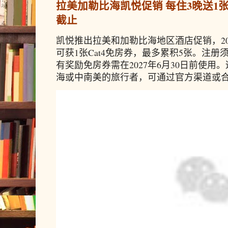
拉美加勒比海凯悦促销 每住3晚送1张免
截止
凯悦推出拉美和加勒比海地区酒店促销，20
可获1张Cat4免房券，最多累积5张。注册须
有奖励免房券需在2027年6月30日前使
海或中南美的旅行者，可通过官方渠道或合作预