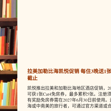
拉美加勒比海凯悦促销 每住3晚送1张免
截止
凯悦推出拉美和加勒比海地区酒店促销，20
可获1张Cat4免房券，最多累积5张。注册须
有奖励免房券需在2027年6月30日前使
海或中南美的旅行者，可通过官方渠道或合作预