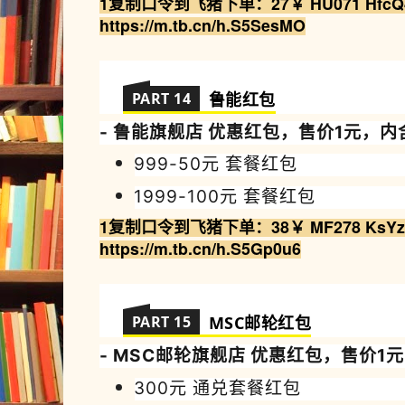
1复制
口令到飞猪
下
单
：
27￥ HU071 HfcQ
https://m.tb.cn/h.S5SesMO
PART 14
鲁能
红包
- 鲁能
旗舰店 优
惠
红包，售价1元，内
999-50元 套餐红包
1999-100
元
套餐红包
1复制
口令到飞猪
下
单
：38￥ MF278 KsYz
https://m.tb.cn/h.S5Gp0u6
PART 15
MSC邮轮
红包
- MSC邮轮
旗舰店 优
惠
红包，售价1
300元 通兑套餐红包