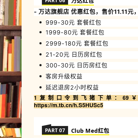
PART 06
万达
红包
- 万达
旗舰店 优惠
红包，售价11
.
11元
999-30元 套餐红包
1999-80
元
套餐红包
2999-180
元
套餐红包
21-20
元 日历房
红包
300-30
元 日历房
红包
客房升级权益
延迟退房2小时权益
1复制
口令到飞猪
下
单
：69￥ 
https://m.tb.cn/h.S5HUSc5
PART 07
Club Med
红包