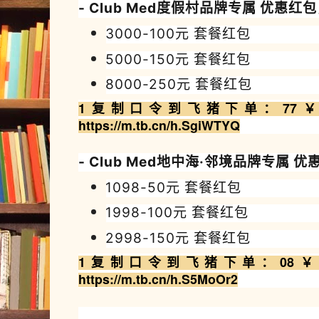
-
Club Med度假村
品牌专属
优惠
红包
3000-100
元
套餐红包
5000-150
元
套餐红包
8000-250
元
套餐红包
1复制
口令到飞猪
下
单
：
77￥ 
https://m.tb.cn/h.SgiWTYQ
- Club Med地中海·邻境品牌专属
优
1098-50
元
套餐红包
1998-100
元
套餐红包
2998-150
元
套餐红包
1复制
口令到飞
猪
下
单
：08￥ M
https://m.tb.cn/h.S5MoOr2