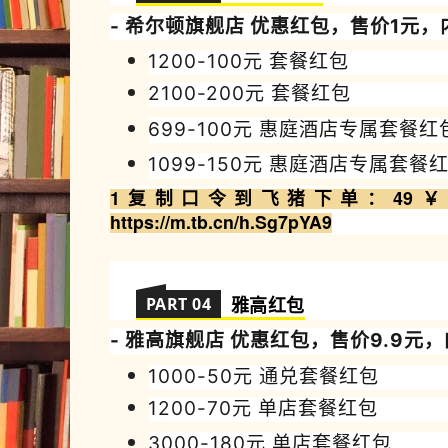
- 希尔顿
旗舰店 优惠
红包，售价1元，
1200-100
元 套餐红包
2100-200
元
套餐红包
699-100
元 惠庭酒店专属套餐红
1099-150
元 惠庭酒店专属套餐
1复制
口令到飞猪
下
单
：
49￥ 
https://m.tb.cn/h.Sg7pYA9
PART 04
雅高
红包
- 雅高
旗舰店 优惠
红包，售价9.9元
1000-50
元 通兑套餐红包
1200-70
元 单店
套餐红包
3000-180
元 单店
套餐红包