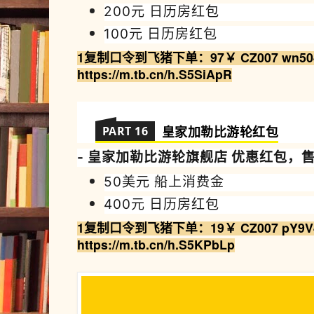
200
元 日历房
红包
100元 日历房红包
1复制
口令到飞猪
下
单
：
97￥ CZ007 wn50
https://m.tb.cn/h.S5SiApR
PART 16
皇家加勒比游轮
红包
-
皇家加勒比游轮
旗
舰店 优
惠
红包，售
50美元 船上消费金
400元 日历房红包
1复制
口令到飞猪
下
单
：19￥ CZ007 pY9V
https://m.tb.cn/h.S5KPbLp