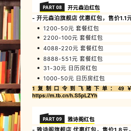
PART 08
开元森泊
红包
- 开元森泊
旗舰店 优惠
红包，售价1
.
1
1200-50元 套餐红包
2200-100
元
套餐红包
4088-220
元
套餐红包
8888-551
元
套餐红包
31-30
元 日历房
红包
1000-50
元 日历房
红包
1复制
口令到飞猪
下
单
：
49￥
https://m.tb.cn/h.S5pLZYh
PART 09
雅诗阁
红包
- 雅诗阁
旗舰店 优惠
红包，售价1
.
8元