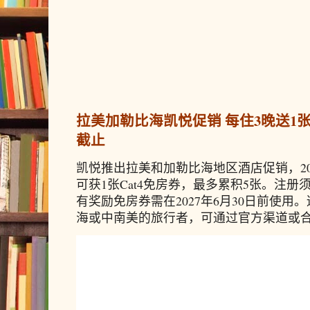
拉美加勒比海凯悦促销 每住3晚送1张免
截止
凯悦推出拉美和加勒比海地区酒店促销，20
可获1张Cat4免房券，最多累积5张。注册须
有奖励免房券需在2027年6月30日前使
海或中南美的旅行者，可通过官方渠道或合作预