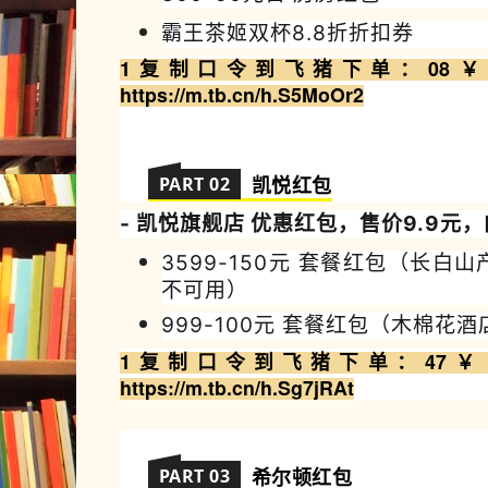
霸王茶姬双杯8.8折折扣券
1复制
口令到飞
猪
下
单
：08￥ M
https://m.tb.cn/h.S5MoOr2
PART 02
凯悦
红包
- 凯悦
旗
舰店 优惠红包，售价9.9元
3599-150元 套餐红包（长白
不可用）
999-100元
套餐红包（木棉花酒
1复制
口令到飞猪
下
单
：47￥ C
https://m.tb.cn/h.Sg7jRAt
PART 03
希尔顿
红包