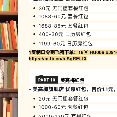
30元 无门槛套餐红包
1088-60
元
套餐红包
1688-88
元
套餐红包
400-30
元 日历房
红包
1199-60
元 日历房
红包
1复制
口令到飞猪
下
单
：
18￥ HU006 bJ91
https://m.tb.cn/h.SgRELfX
PART 10
美高梅
红包
-
美高梅
旗舰店 优
惠
红包，售价1
.
1元
20元 无门槛套餐红包
1000-60
元
套餐红包
2000-120
元
套餐红包