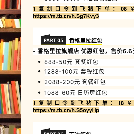
1复制
口令到飞猪
下
单
：08￥ 
https://m.tb.cn/h.Sg7Kvy3
PART 05
香格里拉
红包
- 香格里拉
旗舰店 优惠
红包，售价6.
888-50
元 套餐红包
1288-100
元
套餐红包
2088-200
元
套餐红包
1088-60
元 日历房
红包
1复制
口令到飞猪
下
单
：
18￥ 
https://m.tb.cn/h.S5oyyHp