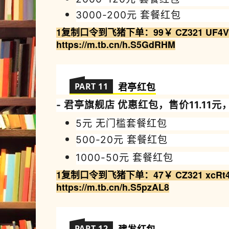
3000-200
元
套餐红包
1复制
口令到飞猪
下
单
：99￥ CZ321 UF4V
https://m.tb.cn/h.S5GdRHM
PART 11
君亭
红包
- 君亭
旗舰店 优
惠
红包，售价11
.
11元
5元 无门槛套餐红包
500-20
元
套餐红包
1000-50
元
套餐红包
1复制
口令到飞猪
下
单
：
47￥ CZ321 xcRt
https://m.tb.cn/h.S5pzAL8
PART 12