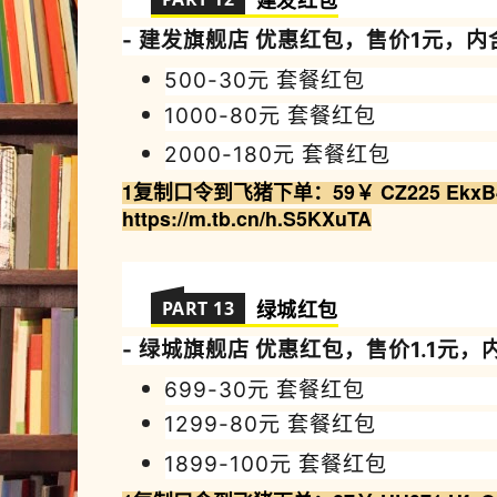
建发
红包
- 建发
旗舰店 优
惠
红包，售价1元，内
500-30元 套餐红包
1000-80
元
套餐红包
2000-180
元
套餐红包
1复制
口令到飞猪
下
单
：59￥ CZ225 EkxB
https://m.tb.cn/h.S5KXuTA
PART 13
绿城
红包
- 绿城
旗舰店 优
惠
红包，售价1.1元，
699-30元 套餐红包
1299-80
元
套餐红包
1899-100
元
套餐红包