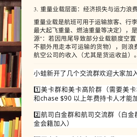
3. 重量业载层面：经济损失与运力浪
重量业载是航班可用于运输旅客、行
最大起飞重量、燃油重量等决定），是
源"：
若因甩尾导致部分业载额度空置
不额外甩走本可运输的货物），则浪
航空公司的收入（尤其是货运收益）
小蛙新开了几个交流群欢迎大家加
1️⃣美卡群和美卡高阶群（需要美卡
和chase $90 以上年费持卡人才能
2️⃣航司白金群和航司交流群（白
金会籍加入）