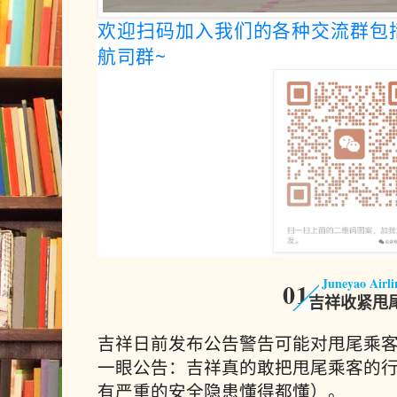
欢迎扫码加入我们的各种交流群包
航司群~
Juneyao Airli
0
1
吉祥收紧甩
吉祥日前发布公告警告可能对甩尾乘
一眼公告：吉祥真的敢把甩尾乘客的
有严重的安全隐患懂得都懂）。