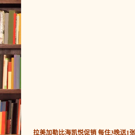
拉美加勒比海凯悦促销 每住3晚送1张免