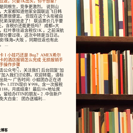
往返，只要1K出头，你干想象？
是同根生，竞争更激烈。 说到山
，大家都知道他家全国联运飞日韩
机票很便宜。 但现在这个头衔被自
兄弟深航抢走了！ 联运票价几乎要
元，含税价还能更低吗？ 成都=大
，红叶季往返含税仅1K 。之前深航
部分要过夜，这次中转是当日达。
安/珠海=大阪 ，同期往返也有此
 ...
卡 I 小技巧还是 Bug？AMEX希尔
卡的酒店报销怎么完成 无损报销手
手操作步骤
击公众号👇，关注我们 后台回复"加
"加入我们讨论群。欢迎转载，请标
出处～ 广告时间: 小蛙团办正在进
中~ 1.ITIN现价￥998，含一次报税
1188，月底结束！最后10+地址席
，留给办ITIN的朋友~ 2 .中信新户
免大白金： 团办送福利...
此博客