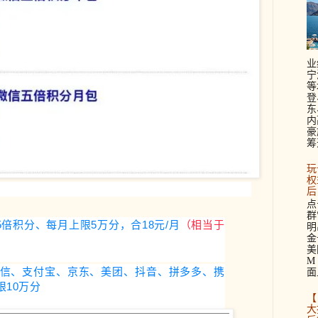
业
宁
等
登
东
内
豪
筹
玩
权
后
点
群
5倍积分、每月上限5万分，合18元/月
（相当于
明
金
美
M 
面
。微信、支付宝、京东、美团、抖音、拼多多、携
限10万分
【
大