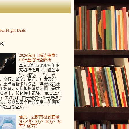
博文
2026信用卡精选指南：
中行至招行全解析
本文详细点评2026年多
家银行信用卡，涵盖中
行、建行、工行、农
、交行、邮储、招行、广发及兴
。重点解析卡片权益、年费政策及
用场景，助您根据消费习惯与需求
准选卡，优化持卡策略。 点击上方
字 关注我们 由于微信公众号更改了
法，所以如果今后想要第一时间看
R先生的推送，...
信息｜去趟南极到底得
多少钱？5万？10万？20
万？80万？