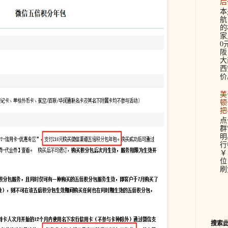
后
本
航
的
家
0
阪
大
西
价。
美
顿
把
点
群
明
行
￥
位
刷
搜索