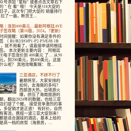
众号添加 "星标" 或者点击文章右下
的 " 在 看" 哦！ 今天是318大促的
日子，这次专门把大促的 销量排行
 拉了一遍，断货王...
略｜涨到400美元…最新阿根廷AVE
子签攻略（第10版，2024。7更新）
时间提醒：如果你没有满足条件的
 （ B1/B2/J/O/P1-P2-P3/E/H-1B
 ，就不用看了，请直接申请阿根廷
签。 本次更新主要内容 ： 阿根廷
VE电子签涨价到 400美元 了… 从50
元，到200美元，到400美元，这是
什么呢？ 其他攻略集锦： 攻...
三亚酒店，不拼不行了
暑期将至，大家安排的
如何，去海南的多吗？
西部游大热，出境游火
爆，挤压了海南旅游的
额，翻出2024年的数据，也给三亚
店们提了个醒， 接受竞争激烈的事
，多促销才是正道！ 有好价，自然
有客流，携程一波三亚大促到来！
都是适合遛娃的酒店，基本上给的
是高一档的房型（海景房，...