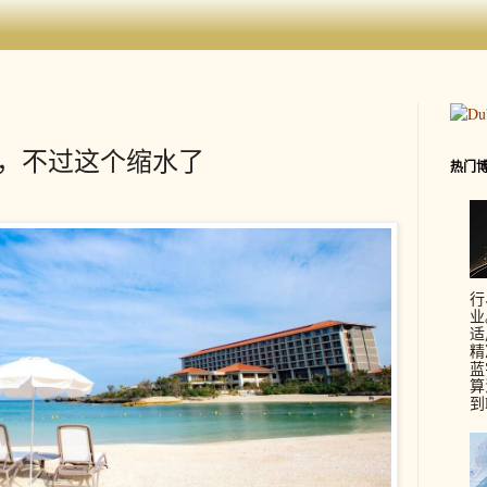
持，不过这个缩水了
热门
行
业
适
精
蓝
算
到