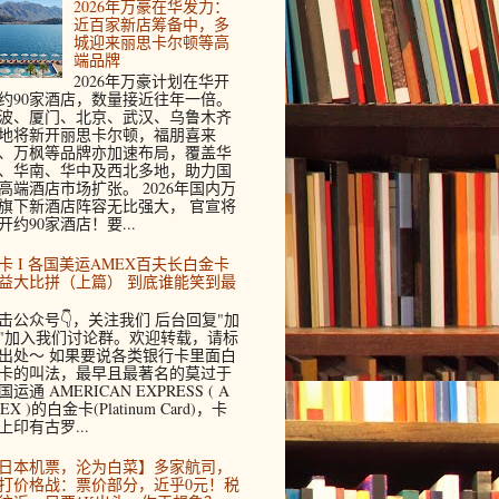
2026年万豪在华发力：
近百家新店筹备中，多
城迎来丽思卡尔顿等高
端品牌
2026年万豪计划在华开
约90家酒店，数量接近往年一倍。
波、厦门、北京、武汉、乌鲁木齐
地将新开丽思卡尔顿，福朋喜来
、万枫等品牌亦加速布局，覆盖华
、华南、华中及西北多地，助力国
高端酒店市场扩张。 2026年国内万
旗下新酒店阵容无比强大， 官宣将
开约90家酒店！要...
卡 I 各国美运AMEX百夫长白金卡
益大比拼（上篇） 到底谁能笑到最
击公众号👇，关注我们 后台回复"加
"加入我们讨论群。欢迎转载，请标
出处～ 如果要说各类银行卡里面白
卡的叫法，最早且最著名的莫过于
国运通 AMERICAN EXPRESS ( A
EX )的白金卡(Platinum Card)，卡
上印有古罗...
日本机票，沦为白菜】多家航司，
打价格战：票价部分，近乎0元！税