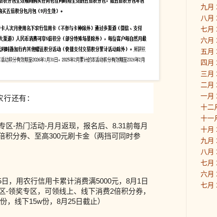
九月 
八月 
七月 
六月 
五月 
四月 
三月 
二月 
一月 
农行还有：
十二月
十一月
专区-热门活动-月月返现，报名后、8.31前每月
十月 
3倍积分券、至高300元刷卡金（两挡可同时参
九月 
八月 
七月 
六月 
15日，用农行信用卡累计消费满5000元，8月1日
七月 
专区-领奖专区，可领线上、线下消费2倍积分券，
份，线下15w份，8月25日截止）