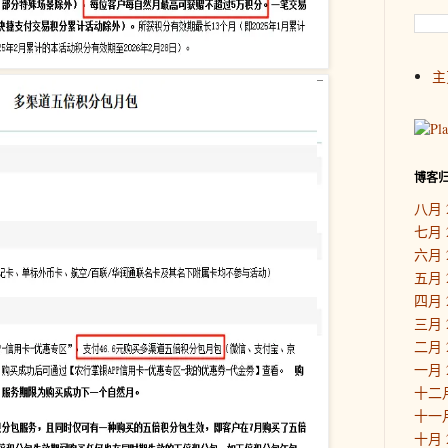
主
博客
八月 
七月 
六月 
五月 
四月 
三月 
二月 
一月 
十二月
十一月
十月 