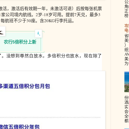
公
角
激活，激活后有效期一年，未激活可退）后按每张机票
正
1家公司境内航线。2岁-18岁可用。提前7天兑，最多3
榜
每航班不少于30座。含20KG行李托运。
攻
电
省
美签
农行5倍积分上新
）
纸
A
了。没想到尊然白放水，多倍积分也放水，现在除了
美
为
份
酒
实
会
全
都