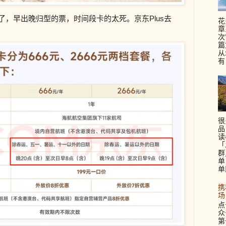
来了，
早出晚归型的票，时间段卡的太死
。京东Plus去
花
章
次
篇
从
有
很
品
读
「
群
单
单
携
场
点
众
第