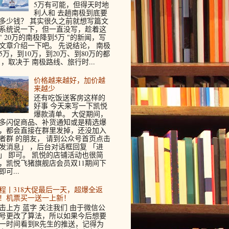
5万有可能，但得天时地
利人和 去趟南极到底要
多少钱？ 其实很久之前就想写篇文
系统说一下，但一直没写，趁着这
" 20万的南极降到5万 "的新闻，写
文章介绍一下吧。 先说结论， 南极
5万，到10万，到20万、到80万的都
 ，取决于 南极路线、旅行时...
价格越来越好，加价越
来越少
还有吃饭送客房这样的
好事 今天来写一下凯悦
爆款清单。 大促期间，
多闪促商品、补货通知或是精选爆
，都会直接在群里发掉，还没加入
者群 的朋友， 请到公众号首页点击
发消息」 ，后台对话框回复 「进
」 即可。 凯悦的店铺活动也很简
，凯悦飞猪旗舰店会员双11期间下
即可...
程丨318大促最后一天，超爆全返
！机票买一送一上新！
击上方 蓝字 关注我们 由于微信公
号更改了算法，所以如果今后想要
一时间看到R先生的推送，记得为