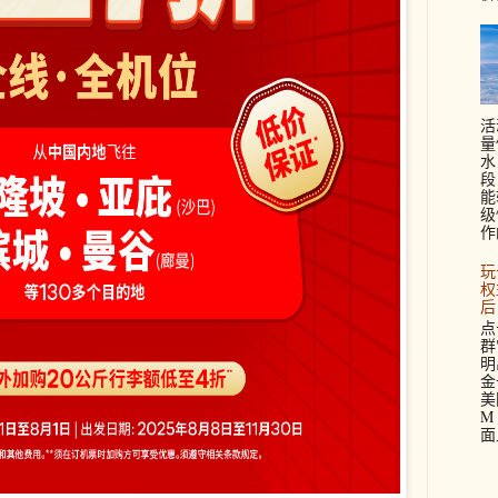
活
量
水
段
能
级
作
玩
权
后
点
群
明
金
美
M 
面