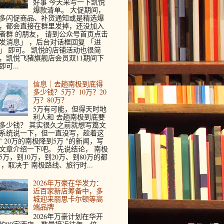
好事 今天来写一下凯悦
爆款清单。 大促期间，
多闪促商品、补货通知或是精选爆
，都会直接在群里发掉，还没加入
者群 的朋友， 请到公众号首页点击
发消息」 ，后台对话框回复 「进
」 即可。 凯悦的店铺活动也很简
，凯悦飞猪旗舰店会员双11期间下
即可...
信息｜去趟南极到底得
多少钱？5万？10万？20
万？80万？
5万有可能，但得天时地
利人和 去趟南极到底要
多少钱？ 其实很久之前就想写篇文
系统说一下，但一直没写，趁着这
" 20万的南极降到5万 "的新闻，写
文章介绍一下吧。 先说结论， 南极
5万，到10万，到20万、到80万的都
 ，取决于 南极路线、旅行时...
2026年万豪在华发力：
近百家新店筹备中，多
城迎来丽思卡尔顿等高
端品牌
2026年万豪计划在华开