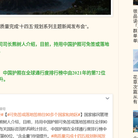
很
品
读
「
质量完成'十四五'规划系列主题新闻发布会"。
群
单
单
司司长熊树人介绍，目前，持用中国护照可免签或落地
。
中国护照在全球通行度排行榜中由2021年的第72位
花
升。
章
次
篇
从
有