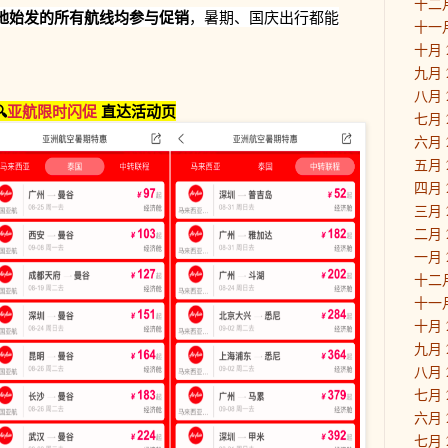
十二月
地始发的所有航线均参与促销
，暑期、国庆出行都能
十一月
十月 
九月 
八月 

亚航限时闪促
直达活动页
七月 
六月 
五月 
四月 
三月 
二月 
一月 
十二月
十一月
十月 
九月 
八月 
七月 
六月 
七月 