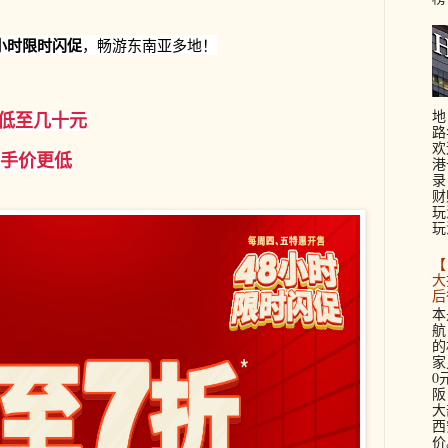
小时限时闪促
，畅游东南亚多地！
地
程低至几十元
路
欢
手价更低
港
录
财
玩
玩
【
大
后
本
航
的
家
0
阪
大
西
价。