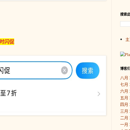
搜索
主
时闪促
博客
八月 
七月 
六月 
五月 
四月 
三月 
二月 
一月 