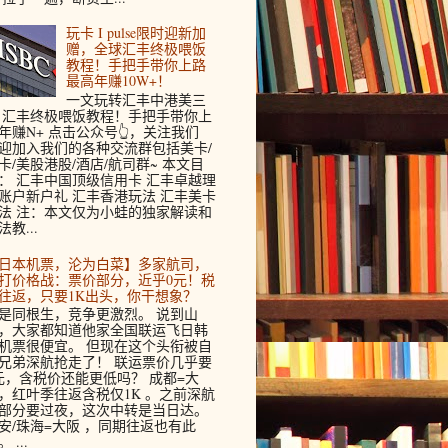
玩卡 I pulse限时迎新加
赠，全球汇丰终极喂饭
教程！手把手带你上路
最高年赚10W+！
一文玩转汇丰中港美三
 汇丰终极喂饭教程！手把手带你上
年赚N+ 点击公众号👆，关注我们
迎加入我们的各种交流群包括美卡/
卡/美股港股/酒店/航司群~ 本文目
： 汇丰中国顶级信用卡 汇丰卓越理
账户新户礼 汇丰香港玩法 汇丰美卡
法 注：本文仅为小蛙的独家解读和
法教...
日本机票，沦为白菜】多家航司，
打价格战：票价部分，近乎0元！税
往返，只要1K出头，你干想象？
是同根生，竞争更激烈。 说到山
，大家都知道他家全国联运飞日韩
机票很便宜。 但现在这个头衔被自
兄弟深航抢走了！ 联运票价几乎要
元，含税价还能更低吗？ 成都=大
，红叶季往返含税仅1K 。之前深航
部分要过夜，这次中转是当日达。
安/珠海=大阪 ，同期往返也有此
 ...