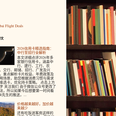
博文
2026信用卡精选指南：
中行至招行全解析
本文详细点评2026年多
家银行信用卡，涵盖中
行、建行、工行、农
、交行、邮储、招行、广发及兴
。重点解析卡片权益、年费政策及
用场景，助您根据消费习惯与需求
准选卡，优化持卡策略。 点击上方
字 关注我们 由于微信公众号更改了
法，所以如果今后想要第一时间看
R先生的推送，...
价格越来越好，加价越
来越少
还有吃饭送客房这样的