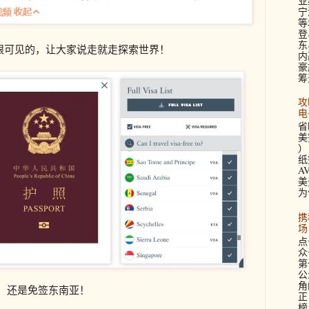
业
宁
等
登
东
肉眼可见的，让大家说走就走探索世界！
内
豪
筹
攻
电
省
美签
）
纸
A
美
为
携
场
点
众
第
公
角
的，还是免签东南亚！
正
榜