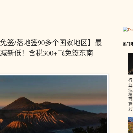
免签/落地签90多个国家地区】最
热门
减新低！含税300+飞免签东南
行
业
适
精
蓝
算
到