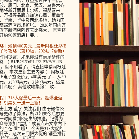
约90家酒店，数量接近往年一倍。
波、厦门、北京、武汉、乌鲁木齐
地将新开丽思卡尔顿，福朋喜来
、万枫等品牌亦加速布局，覆盖华
、华南、华中及西北多地，助力国
高端酒店市场扩张。 2026年国内万
旗下新酒店阵容无比强大， 官宣将
开约90家酒店！要...
略｜涨到400美元…最新阿根廷AVE
子签攻略（第10版，2024。7更新）
时间提醒：如果你没有满足条件的
 （ B1/B2/J/O/P1-P2-P3/E/H-1B
 ，就不用看了，请直接申请阿根廷
签。 本次更新主要内容 ： 阿根廷
VE电子签涨价到 400美元 了… 从50
元，到200美元，到400美元，这是
什么呢？ 其他攻略集锦： 攻...
程丨318大促最后一天，超爆全返
！机票买一送一上新！
击上方 蓝字 关注我们 由于微信公
号更改了算法，所以如果今后想要
一时间看到R先生的推送，记得为
众号添加 "星标" 或者点击文章右下
的 " 在 看" 哦！ 今天是318大促的
日子，这次专门把大促的 销量排行
 拉了一遍，断货王...