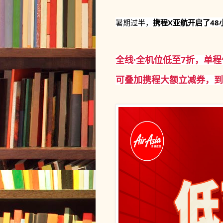
暑期过半，
携程X亚航开启了48
全线·全机位低至7折，单
可叠加携程大额立减券，到