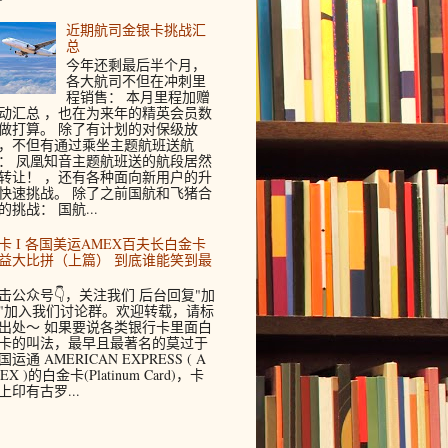
近期航司金银卡挑战汇
总
今年还剩最后半个月，
各大航司不但在冲刺里
程销售： 本月里程加赠
动汇总 ，也在为来年的精英会员数
做打算。 除了有计划的对保级放
，不但有通过乘坐主题航班送航
： 凤凰知音主题航班送的航段居然
转让！ ，还有各种面向新用户的升
快速挑战。 除了之前国航和飞猪合
的挑战： 国航...
卡 I 各国美运AMEX百夫长白金卡
益大比拼（上篇） 到底谁能笑到最
击公众号👇，关注我们 后台回复"加
"加入我们讨论群。欢迎转载，请标
出处～ 如果要说各类银行卡里面白
卡的叫法，最早且最著名的莫过于
国运通 AMERICAN EXPRESS ( A
EX )的白金卡(Platinum Card)，卡
上印有古罗...