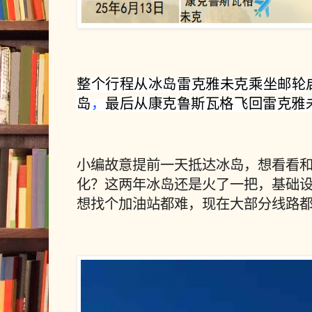
整个行程从冰
岛
雷克雅未克
乘坐邮轮
岛
最后从康克鲁斯瓦格飞回雷克雅
，
小编故意提前一天抵达冰岛，想看看和
化？这两年冰岛还是火了一把，基础
想找个加油站都难，现在大部分线路