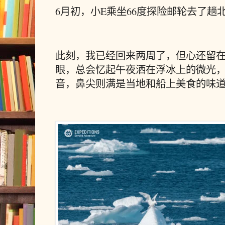
6月初，小E乘坐66度探险邮轮去了趟北极的
此刻，我已经回来两周了，
但心还留
眼，总会忆起午夜洒在浮冰上的微光
音，鼻尖则满是当地和船上美食的味