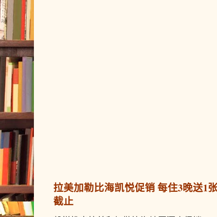
拉美加勒比海凯悦促销 每住3晚送1张免
截止